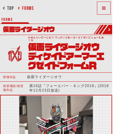
TOP
FORMS
FORMS
仮面ライダージオウ
かめんらいだーじおう でぃけいどあーまーえぐぜいどふぉーむあ
ーる
仮面ライダージオウ
ディケイドアーマーエ
グゼイドフォームＲ
仮面ライダージオウ
登場作品
第16話『フォーエバー・キング2018』(2018
初登場回/初登
場作品
年12月23日放送)