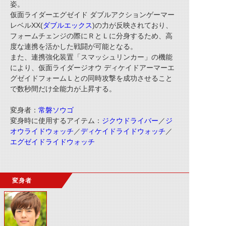
姿。
仮面ライダーエグゼイド ダブルアクションゲーマー
レベルXX(
ダブル
エックス
)の力が反映されており、
フォームチェンジの際にＲとＬに分身するため、高
度な連携を活かした戦闘が可能となる。
また、連携強化装置「スマッシュリンカー」の機能
により、仮面ライダージオウ ディケイドアーマーエ
グゼイドフォームＬとの同時攻撃を成功させること
で数秒間だけ全能力が上昇する。
変身者：
常磐ソウゴ
変身時に使用するアイテム：
ジクウドライバー
／
ジ
オウライドウォッチ
／
ディケイドライドウォッチ
／
エグゼイドライドウォッチ
変身者