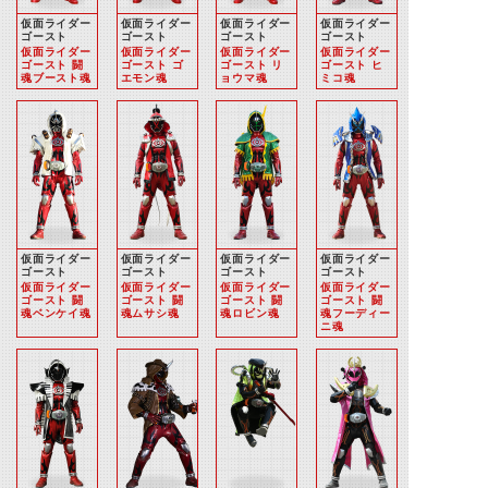
仮面ライダー
仮面ライダー
仮面ライダー
仮面ライダー
ゴースト
ゴースト
ゴースト
ゴースト
仮面ライダー
仮面ライダー
仮面ライダー
仮面ライダー
ゴースト 闘
ゴースト ゴ
ゴースト リ
ゴースト ヒ
魂ブースト魂
エモン魂
ョウマ魂
ミコ魂
仮面ライダー
仮面ライダー
仮面ライダー
仮面ライダー
ゴースト
ゴースト
ゴースト
ゴースト
仮面ライダー
仮面ライダー
仮面ライダー
仮面ライダー
ゴースト 闘
ゴースト 闘
ゴースト 闘
ゴースト 闘
魂ベンケイ魂
魂ムサシ魂
魂ロビン魂
魂フーディー
ニ魂