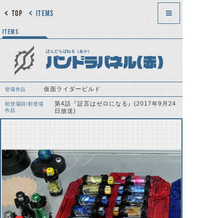
TOP
ITEMS
ITEMS
ぱんどらぱねる（あか）
パンドラパネル(赤)
仮面ライダービルド
登場作品
第4話『証言はゼロになる』(2017年9月24
初登場回/初登場
作品
日放送)