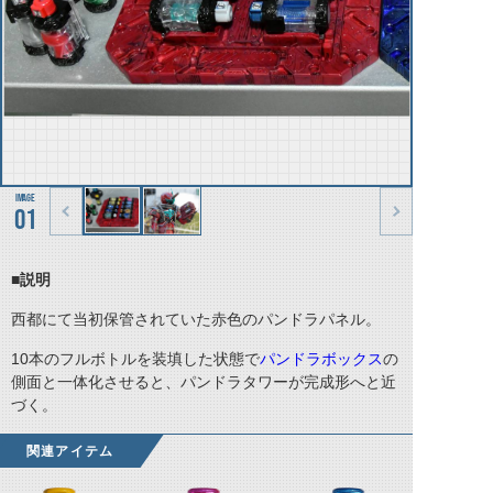
01
■説明
西都にて当初保管されていた赤色のパンドラパネル。
10本のフルボトルを装填した状態で
パンドラボックス
の
側面と一体化させると、パンドラタワーが完成形へと近
づく。
関連アイテム