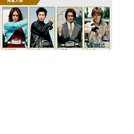
関連人物
城戸真司
秋山蓮
北岡秀一
浅倉威
須藤雅史
手塚海之
芝浦淳
東條悟