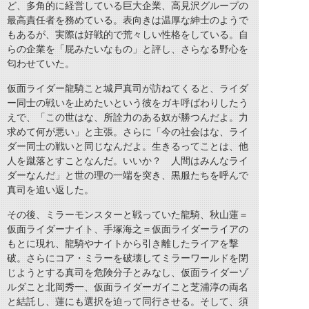
ど、多角的に経営している巨大企業、高見沢グループの
最高責任者を務めている。表向きは温厚な紳士のようで
もあるが、実際は好戦的で荒々しい性格をしている。自
らの企業を「屁みたいなもの」と評し、さらなる野心を
匂わせていた。
仮面ライダー龍騎こと城戸真司が訪ねてくると、ライダ
ー同士の戦いを止めたいという彼をガキ呼ばわりしたう
えで、「この世はな、所詮力のある奴が勝つんだよ。力
求めて何が悪い」と主張。さらに「今の社会はな、ライ
ダー同士の戦いと同じなんだよ。生きるってことは、他
人を蹴落とすことなんだ。いいか？ 人間はみんなライ
ダーなんだ」と世の理の一端を突き、黒服たちを呼んで
真司を追い返した。
その後、ミラーモンスターと戦っていた龍騎、秋山蓮＝
仮面ライダーナイト、手塚海之＝仮面ライダーライアの
もとに現れ、龍騎やナイトから引き離したライアを撃
破。さらにコア・ミラーを破壊してミラーワールドを閉
じようとする真司を危険分子とみなし、仮面ライダーゾ
ルダこと北岡秀一、仮面ライダーガイこと芝浦淳の両名
と結託し、蓮にも選択を迫って同行させる。そして、須