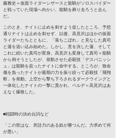
藤雅史＝仮面ライダーシザースと龍騎がソロスパイダー
と戦っていた現場へ向かい、龍騎を葬り去ろうと企ん
だ。
このとき、ナイトに止めを刺すよう促したところ、予想
通りナイトは止めを刺せず、以後、高見沢はほかの仮面
ライダーたちとともに、「落ちこぼれ」と見なした真司
と蓮を追い込み始めた。しかし、意を決した蓮、そして
これに続いた真司が変身。高見沢も変身して真司＝龍騎
から倒そうとしたが、発動させた必殺技「デスバニッシ
ュ」は龍騎を庇ったナイトに命中する。ところが、致命
傷を負ったナイトが最期の力を振り絞って必殺技「飛翔
斬」を発動。上空から撃ち下ろされるダークウイングと
一体化したナイトの一撃に貫かれ、ベルデ＝高見沢はあ
えなく爆散した。
■戦闘時の決め台詞など
「この世はな、所詮力のある奴が勝つんだ。力求めて何
が悪い」