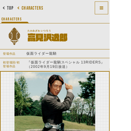
TOP
CHARACTERS
CHARACTERS
たかみざわ いつろう
高見沢逸郎
仮面ライダー龍騎
登場作品
『仮面ライダー龍騎スペシャル 13RIDERS』
初登場回/初
登場作品
（2002年9月19日放送）