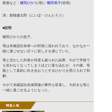
家族など：
榎田ひかり
(母)／
榎田篤子
(祖母)
演：新穂健太郎（にいぼ・けんたろう）
■説明
榎田ひかりの息子。
母は未確認生命体への対策に追われており、なかなか一
緒に過ごせない日々に寂しさを感じていた。
母と交わした約束が何度も破られた結果、やがて学校で
も笑わなくなってしまうほどに落ち込むが、その後、母
親として真剣に向き合おうとするひかりを受け入れて和
解。
やがて未確認生命体関連の事件も収束し、大好きな母と
一緒に過ごせるようになった。
関連人物