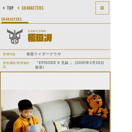
TOP
CHARACTERS
CHARACTERS
えのきだ さゆる
榎田冴
仮面ライダークウガ
登場作品
『EPISODE 9 兄妹 』 (2000年3月26日
初登場回/初登場作
品
放送)