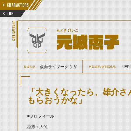
CHARACTERS
TOP
CHARACTERS
もとき けいこ
元城恵子
仮面ライダークウガ
『EPI
登場作品
初登場回/初登場作品
「大きくなったら、雄介さ
もらおうかな」
■プロフィール
種族：人間