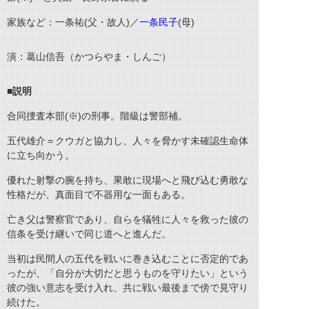
家族など：一条祐(父・故人)／
一条民子
(母)
演：
葛
山信吾（かつらやま・しんご）
■説明
合同捜査本部(※)の刑事。階級は警部補。
五代雄介＝クウガと協力し、人々を脅かす未確認生命体
に立ち向かう。
優れた射撃の腕を持ち、果敢に現場へと飛び込む勇敢な
性格だが、真面目で不器用な一面もある。
亡き父は警察官であり、自らを犠牲に人々を救った彼の
信条を受け継いで同じ道へと進んだ。
当初は民間人の五代を戦いに巻き込むことに否定的であ
ったが、「自分が大切だと思うものを守りたい」という
彼の強い意志を受け入れ、共に戦い最後まで傍で見守り
続けた。