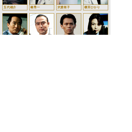
五代雄介
椿秀一
沢渡桜子
榎田ひかり
松倉貞雄
杉田守道
桜井剛
笹山望見
亀山鶴丸
海老沢吾平
桂木
一条民子
©石森プロ・テレビ朝日・ADK EM・東映 ©東映・東映ビデオ・石森プロ ©石森プロ・東映