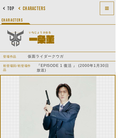
TOP
CHARACTERS
CHARACTERS
いちじょう かおる
一条薫
仮面ライダークウガ
登場作品
『EPISODE 1 復活 』 (2000年1月30日
初登場回/初登場作
品
放送)