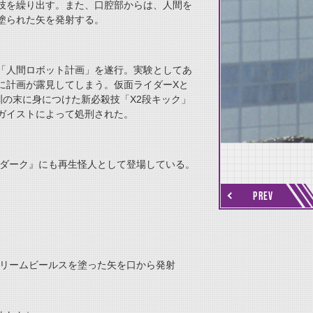
技を繰り出す。また、口腔部からは、人間を
塗られた矢を発射する。
「人間ロボット計画」を遂行。実験としてあ
に計画が露見してしまう。仮面ライダーXと
thumbnail Next
の末に身につけた新必殺技「X2段キック」
ガイストによって処刑された。
グダーク』にも再生怪人として登場している。
PREV
ドリームビールスを塗った矢を口から発射