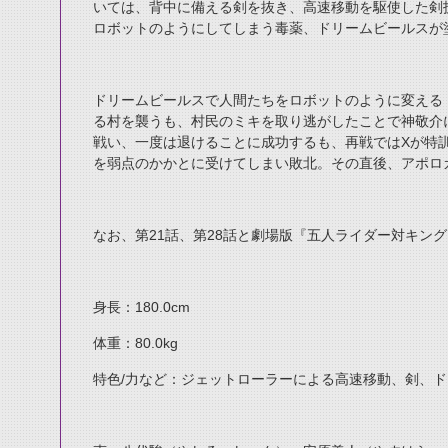
いては、背中に備える剣を抜き、高速移動を駆使した剣
ロボットのようにしてしまう毒薬、ドリームビールスが
ドリームビールスで人間たちをロボットのように変える
る村を襲うも、村民のミキを取り逃がしたことで神敬介
戦い、一度は退けることに成功するも、再戦ではXが特訓
を弱点のかかとに受けてしまい敗北。その直後、アポロ
なお、第21話、第28話と劇場版『五人ライダー対キン
身長：180.0cm
体重：80.0kg
特色/力など：ジェットローラーによる高速移動、剣、