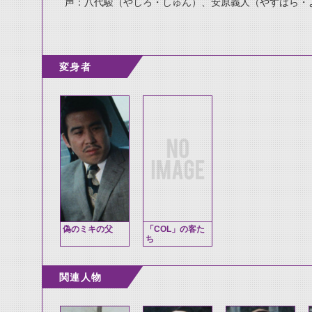
声：八代駿（やしろ・しゅん）、安原義人（やすはら・
変身者
偽のミキの父
「COL」の客た
ち
関連人物