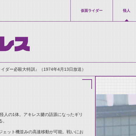
仮面ライダー
怪人
レス
ライダー必殺大特訓』（1974年4月13日放送）
怪人の1体。アキレス腱の語源になったギリ
thumbnail Prev
る。
ジェット機並みの高速移動が可能。戦いにお