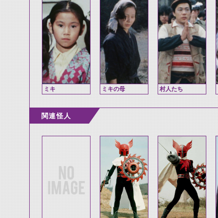
ミキ
ミキの母
村人たち
関連怪人