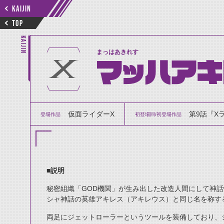
KAIJIN
TOP
KAIJIN
まっはあきれす
マッハアキ
仮面ライダーX
第9話『X
登場作品
初登場回/初登場作品
■説明
秘密組織「GOD機関」が生み出した改造人間にして神話
シャ神話の英雄アキレス（アキレウス）と同じ名を称す
両足にジェットローラーというツールを装備しており、