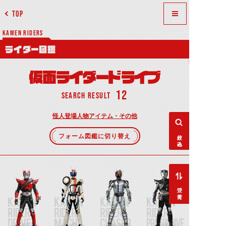
TOP
KAMEN RIDERS
ライダー図鑑
仮面ライダードライブ
12
SEARCH RESULT
怪人
登場人物
アイテム・その他
絞り込み
フォーム図鑑に切り替え
並べ替え