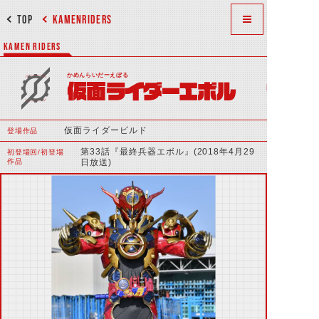
TOP
KAMENRIDERS
KAMEN RIDERS
かめんらいだーえぼる
仮面ライダーエボル
仮面ライダービルド
登場作品
第33話『最終兵器エボル』(2018年4月29
初登場回/初登場
作品
日放送)