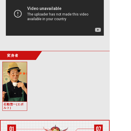
変身者
石動惣一(エボ
ルト)