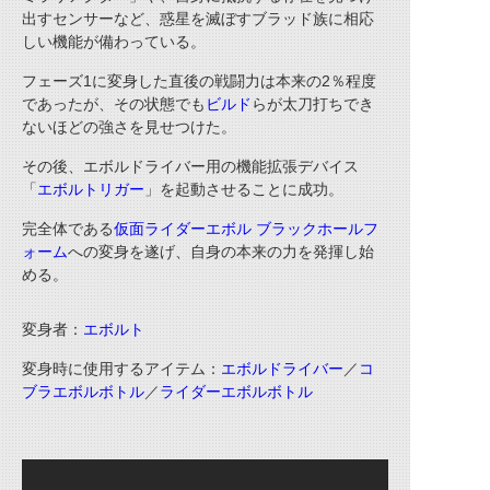
出すセンサーなど、惑星を滅ぼすブラッド族に相応
しい機能が備わっている。
フェーズ1に変身した直後の戦闘力は本来の2％程度
であったが、その状態でも
ビルド
らが太刀打ちでき
ないほどの強さを見せつけた。
その後、エボルドライバー用の機能拡張デバイス
「
エボルトリガー
」を起動させることに成功。
完全体である
仮面ライダーエボル ブラックホールフ
ォーム
への変身を遂げ、自身の本来の力を発揮し始
める。
変身者：
エボルト
変身時に使用するアイテム：
エボルドライバー
／
コ
ブラエボルボトル
／
ライダーエボルボトル