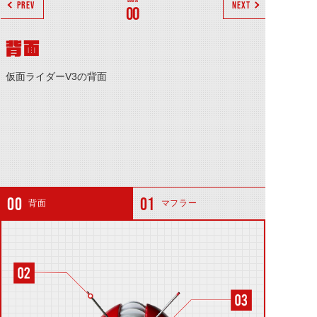
PREV
NEXT
00
背面
仮面ライダーV3の背面
背面
マフラー