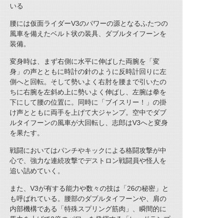
いる
腰には仮面ライダーV3のパワーの源となるふたつの
風車を備えたベルト状の装具、ダブルタイフーンを
装備。
変身時は、まず右側に水平に伸ばした両腕を「変
身」の声とともに時計の針のように反時計回りに左
側へと回転。そして勢いよく右肘を腰まで引いたの
ちに右腕を左斜め上に勢いよく伸ばし、左腕は拳を
下にして腰の位置に。同時に「ブイスリー！」の掛
け声とともに両手を上げて大ジャンプ。空中でダブ
ルタイフーンの風車が大回転し、志郎はV3へと変身
を果たす。
戦闘においてはパンチやキックによる格闘攻撃が中
心で、強力な連続攻撃でデストロン戦闘員や怪人を
追い詰めていく。
また、V3が有する能力や数々の技は「26の秘密」と
も呼ばれている。腰部のダブルタイフーンや、肩の
内部機構である「特殊スプリング筋肉」、瞬間的に