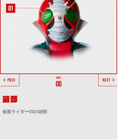
PREV
NEXT
00
頭部
仮面ライダーV3の頭部