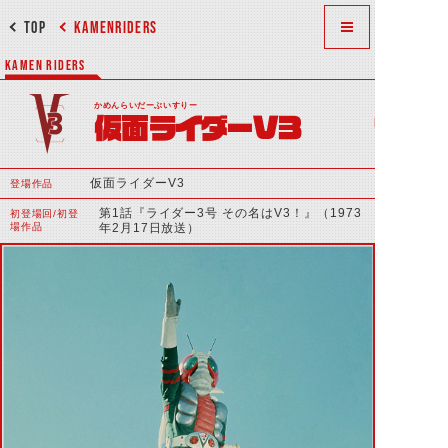
TOP
KAMENRIDERS
KAMEN RIDERS
かめんらいだーぶいすりー
仮面ライダーV3
仮面ライダーV3
登場作品
第1話『ライダー3号 その名はV3！』（1973
初登場回/初登
場作品
年2月17日放送）