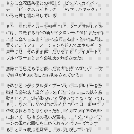
さらに立花藤兵衛との特訓で「ビッグスカイパン
チ」「ビッグスカイキック」「V3マッハキック」と
いった技を編み出している。
また、原始タイガーを相手に1号、2号と共闘した際
には、並走する2台の新サイクロン号の間にまたがる
ように立ち、左手を1号の右肩、右手を2号の左肩に
置くというフォーメーションを組んでエネルギーを
集中させ、そのまま体当たりをする「ライダートリ
プルパワー」という必殺技を炸裂させた。
無敵にも思えるほど優れた能力を持つV3だが、一方
で弱点が4つあることも明示されている。
そのひとつがダブルタイフーンからエネルギーを放
出する必殺技「逆ダブルタイフーン」。この技を発
動させると、3時間のあいだ変身ができなくなってし
まう。なお、ほかの3つの弱点については、劇中で明
確化されることはなかったが、イカファイアの戦い
において「砂地での戦いが苦手」、「ダブルタイフ
ーンの風車の回転を止められるとパワーダウンす
る」という弱点を露呈し、敗北を喫している。