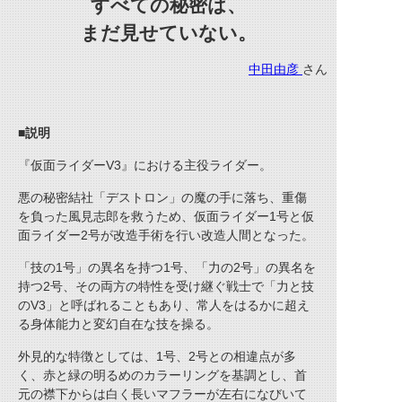
すべての秘密は、
まだ見せていない。
中田由彦
さん
■説明
『仮面ライダーV3』における主役ライダー。
悪の秘密結社「デストロン」の魔の手に落ち、重傷
を負った風見志郎を救うため、仮面ライダー1号と仮
面ライダー2号が改造手術を行い改造人間となった。
「技の1号」の異名を持つ1号、「力の2号」の異名を
持つ2号、その両方の特性を受け継ぐ戦士で「力と技
のV3」と呼ばれることもあり、常人をはるかに超え
る身体能力と変幻自在な技を操る。
外見的な特徴としては、1号、2号との相違点が多
く、赤と緑の明るめのカラーリングを基調とし、首
元の襟下からは白く長いマフラーが左右になびいて