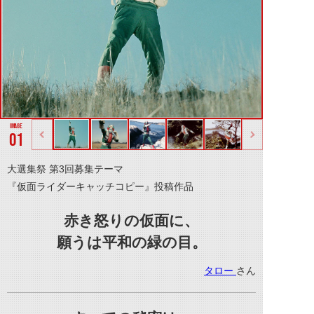
01
大選集祭 第3回募集テーマ
『仮面ライダーキャッチコピー』投稿作品
赤き怒りの仮面に、
願うは平和の緑の目。
タロー
さん