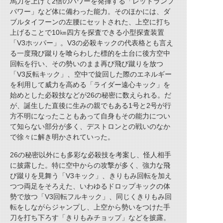
馬力を上げて2倍のパワーを発揮する「レッドランプ
パワー」など体に備わった能力。そのほかには、ダ
ブルタイフーンの左腰にセットされた、上空に打ち
上げることで10㎞四方を探査できる小型探査装置
「V3ホッパー」。V3の必殺キックの代表格とも言え
る一度飛び蹴りを喰らわした標的を土台に後方空中
回転を行い、その勢いのまま再び飛び蹴りを放つ
「V3反転キック」、空中で旋回した際のエネルギー
を利用して威力を高める「ライダー遠心キック」を
始めとした必殺技などが26の秘密に数えられる。だ
が、誕生した直後に生みの親でもある1号と2号が行
方不明になったこともあって自身もその能力につい
て知らない部分が多く、デストロンとの戦いのなか
で徐々に解き明かされていった。
26の秘密以外にも多彩な必殺技を考案し、怪人相手
に披露した。特に空中からの攻撃が多く、強力な飛
び蹴りを見舞う「V3キック」、きりもみ回転を加え
つつ両足をそろえた、いわゆるドロップキックの体
勢で放つ「V3回転フルキック」、同じくきりもみ回
転をしながらジャンプし、上空から勢いをつけた手
刀を打ち下ろす「きりもみチョップ」などを披露。