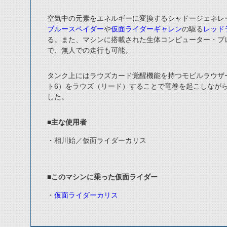
空気中の元素をエネルギーに変換するシャドージェネレ
ブルースペイダー
や
仮面ライダーギャレン
の駆る
レッド
る。また、マシンに搭載された生体コンピューター・ブ
で、無人での走行も可能。
タンク上にはラウズカード覚醒機能を持つモビルラウザ
ト
6
）をラウズ（リード）することで竜巻を起こしなが
した。
■主な使用者
・相川始／仮面ライダーカリス
■このマシンに乗った仮面ライダー
・
仮面ライダーカリス