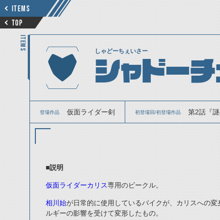
ITEMS
TOP
ITEMS
しゃどーちぇいさー
シャドーチ
仮面ライダー剣
第2話『謎
登場作品
初登場回/初登場作品
■説明
仮面ライダーカリス
専用のビークル。
相川始
が日常的に使用しているバイクが、カリスへの変
ルギーの影響を受けて変形したもの。