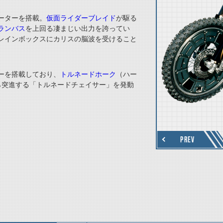
ーターを搭載。
仮面ライダーブレイド
が駆る
ランバス
を上回る凄まじい出力を誇ってい
レインボックスにカリスの脳波を受けること
ーを搭載しており、
トルネードホーク
（ハー
ら突進する「トルネードチェイサー」を発動
thumbnail Next
PREV