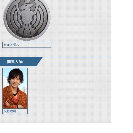
セルメダル
関連人物
火野映司
関連怪人