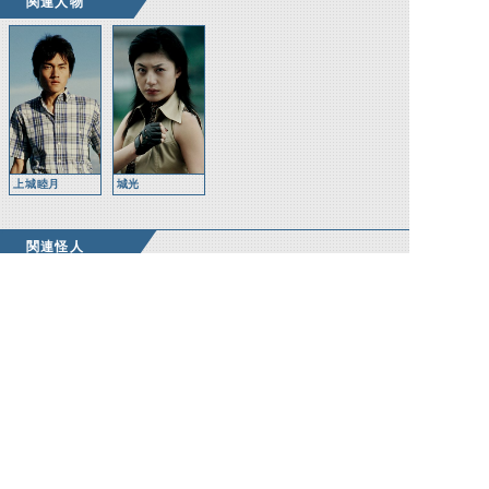
関連人物
上城睦月
城光
関連怪人
タイガーアンデ
ッド