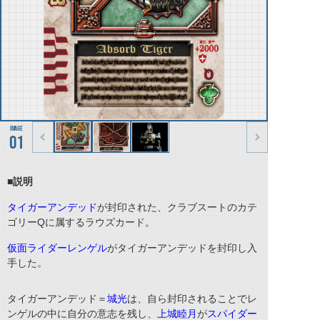
01
■説明
タイガーアンデッド
が封印された、クラブスートのカテ
ゴリー
Q
に属するラウズカード。
仮面ライダーレンゲル
がタイガーアンデッドを封印し入
手した。
タイガーアンデッド＝
城光
は、自ら封印されることでレ
ンゲルの中に自分の意志を残し、
上城睦月
が
スパイダー