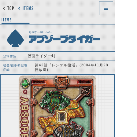
TOP
ITEMS
ITEMS
あぶぞーぶたいがー
アブゾーブタイガー
仮面ライダー剣
登場作品
第42話『レンゲル復活』(2004年11月28
初登場回/初登場
作品
日放送)