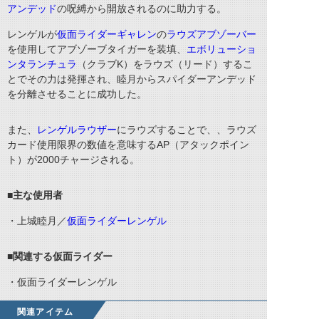
アンデッド
の呪縛から開放されるのに助力する。
レンゲルが
仮面ライダーギャレン
の
ラウズアブゾーバー
を使用してアブゾーブタイガーを装填、
エボリューショ
ンタランチュラ
（クラブ
K
）をラウズ（リード）するこ
とでその力は発揮され、睦月からスパイダーアンデッド
を分離させることに成功した。
また、
レンゲルラウザー
にラウズすることで、、ラウズ
カード使用限界の数値を意味する
AP
（アタックポイン
ト）が
2000
チャージされる。
■主な使用者
・上城睦月／
仮面ライダーレンゲル
■関連する仮面ライダー
・仮面ライダーレンゲル
関連アイテム