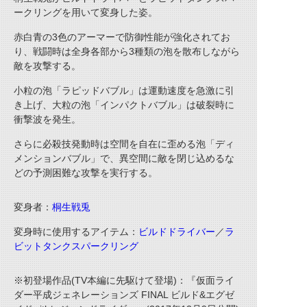
ークリングを用いて変身した姿。
赤白青の3色のアーマーで防御性能が強化されてお
り、戦闘時は全身各部から3種類の泡を散布しながら
敵を攻撃する。
小粒の泡「ラピッドバブル」は運動速度を急激に引
き上げ、大粒の泡「インパクトバブル」は破裂時に
衝撃波を発生。
さらに必殺技発動時は空間を自在に歪める泡「ディ
メンションバブル」で、異空間に敵を閉じ込めるな
どの予測困難な攻撃を実行する。
変身者：
桐生戦兎
変身時に使用するアイテム：
ビルドドライバー
／
ラ
ビットタンクスパークリング
※初登場作品(TV本編に先駆けて登場)：『仮面ライ
ダー平成ジェネレーションズ FINAL ビルド&エグゼ