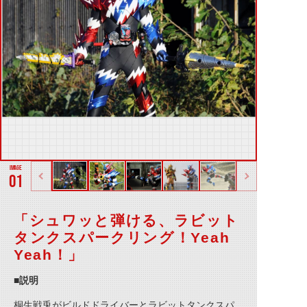
01
「シュワッと弾ける、ラビット
タンクスパークリング！Yeah
Yeah！」
■説明
桐生戦兎がビルドドライバーとラビットタンクスパ