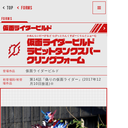
TOP
FORMS
FORMS
仮面ライダービルド
かめんらいだーびるど らびっとたんくすぱーくりんぐふぉーむ
仮面ライダービルド
ラビットタンクスパー
クリングフォーム
仮面ライダービルド
登場作品
第14話『偽りの仮面ライダー』(2017年12
初登場回/初登
場作品
月10日放送)※