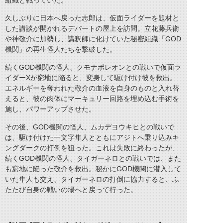
組織と戦っていた。
久しぶりに日本へ戻った志郎は、仮面ライダーを題材と
した講談が開かれるデパートの屋上を訪問。立花藤兵衛
や神敬介に加勢し、講釈師に化けていた秘密組織「GOD
機関」の再生怪人たちを撃破した。
続くGOD機関の怪人、クモナポレオンとの戦いで仮面ラ
イダーXが窮地に陥ると、変身して駆け付け彼を救出。
エネルギーを奪われた敬介の血液を自身のものと入れ替
えると、彼の肉体にマーキュリー回路を埋め込む手術を
施し、パワーアップさせた。
その後、GOD機関の怪人、ムカデヨウキヒとの戦いで
は、駆け付けた一文字隼人とともにアジトへ乗り込みキ
ングダークの打倒を狙った。これは失敗に終わったが、
続くGOD機関の怪人、タイガーネロとの戦いでは、また
も窮地に陥った敬介を救出。秘かにGOD機関に潜入して
いた隼人も交え、タイガーネロの打倒に協力すると、ふ
たたび自身の戦いの場へと戻って行った。