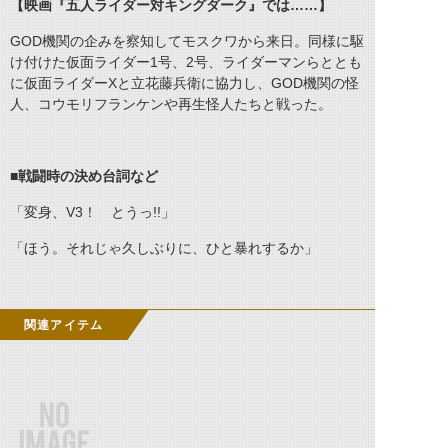
【映画『五人ライダー対キングダーク』では……】
GOD機関の企みを察知してモスクワから来日。同様に駆
け付けた仮面ライダー1号、2号、ライダーマンらととも
に仮面ライダーXと立花藤兵衛に協力し、GOD機関の怪
人、コウモリフランケンや再生怪人たちと戦った。
■戦闘時の決め台詞など
「変身、V3！ とうっ!!」
「ほう。それじゃ久しぶりに、ひと暴れするか」
関連アイテム