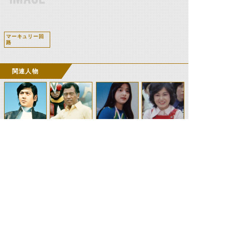
マーキュリー回
路
関連人物
神敬介
立花藤兵衛
チコ
マコ
（X）