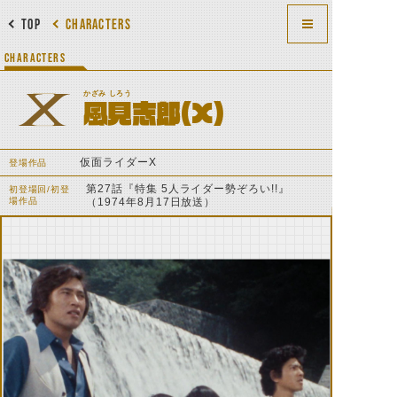
TOP
CHARACTERS
CHARACTERS
かざみ しろう
風見志郎（X）
仮面ライダーX
登場作品
第27話『特集 5人ライダー勢ぞろい!!』
初登場回/初登
場作品
（1974年8月17日放送）