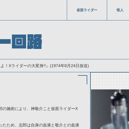
仮面ライダー
怪人
ー回路
よ！Xライダーの大変身!!』(1974年8月24日放送)
郎の施術により、神敬介こと仮面ライダーX
thumbnail Prev
ったため、志郎は自身の血液と敬介との血液