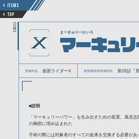
ITEMS
TOP
ITEMS
まーきゅりーかいろ
マーキュリ
仮面ライダーX
第28話『見
登場作品
初登場回/初登場作品
■説明
「マーキュリーパワー」を生み出すための装置。風見志
の胸部に埋め込まれた
手術の際には対象者のすべての血液を交換する必要があ