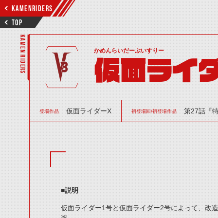
KAMENRIDERS
TOP
KAMEN RIDERS
かめんらいだーぶいすりー
仮面ライダ
仮面ライダーX
第27話『特
登場作品
初登場回/初登場作品
■説明
仮面ライダー1号と仮面ライダー2号によって、改