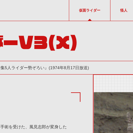
仮面ライダー
怪人
ーV3（X）
集5人ライダー勢ぞろい』(1974年8月17日放送)
thumbnail Prev
造手術を受けた、風見志郎が変身した