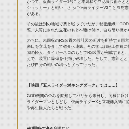
かつて、仮面ライダー1号こと本郷猛や立花藤兵衛らと
ショッカー」と戦い、さらに仮面ライダーV3こと風見
がある。
その後は別の地域で悪と戦っていたが、秘密組織「GO
際、人質にされた立花のもとへ駆け付け、自ら吊り橋か
のちに、未回収のRS装置の設計図の断片を所持する雨
来日を立花を介して敬介へ連絡。その後は戦闘工作員に扮
関の怪人、タイガーネロのもとでRS装置が完成すると
えで、装置に爆弾を仕掛け破壊した。そして、志郎とと
たび自身の戦いの場へと戻って行った。
【映画『五人ライダー対キングダーク』では……】
GOD機関の企みを察知してパリから来日し、同様に駆け
ライダーマンともども、仮面ライダーXと立花藤兵衛に
や再生怪人たちと戦った。
■戦闘時の決め台詞など