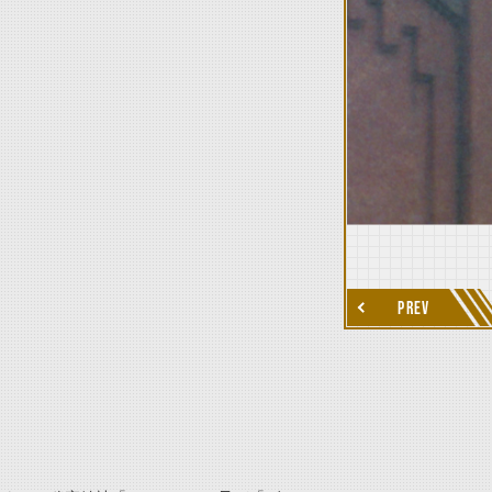
thumbnail Next
PREV