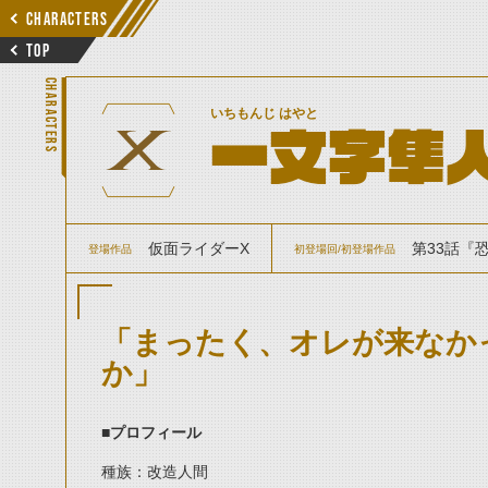
CHARACTERS
TOP
CHARACTERS
いちもんじ はやと
一文字隼人
仮面ライダーX
第33話『
登場作品
初登場回/初登場作品
「まったく、オレが来なか
か」
■プロフィール
種族：改造人間