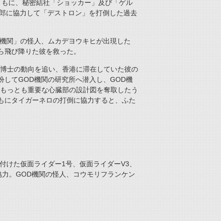
ともに、秘密結社「ショッカー」及び「ゲル
志郎に協力して「デストロン」を打倒した過去
D機関」の怪人、ムカデヨウキヒが出現した
ら飛び降りた彼を救った。
宮博士の動向を追い、香港に滞在していた彼の
してGOD機関の研究所へ潜入し、GOD機
、もっとも重要な心臓部の設計図を奪取したう
もにタイガーネロの打倒に協力すると、ふた
付けた仮面ライダー1号、仮面ライダーV3、
協力。GOD機関の怪人、コウモリフランケン