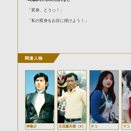
「変身、とうっ！」
「私の変身をお目に掛けよう！」
関連人物
神敬介
立花藤兵衛（X）
チコ
マコ