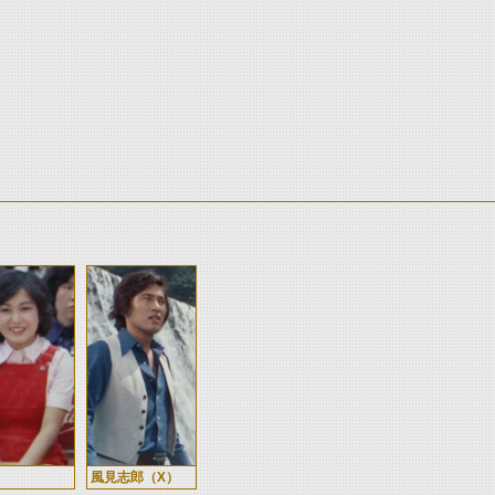
風見志郎（X）