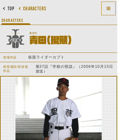
TOP
CHARACTERS
CHARACTERS
あおた
青田（擬態）
仮面ライダーカブト
登場作品
第37話『学校の怪談』（2006年10月15日
初登場回/初登場
作品
放送）