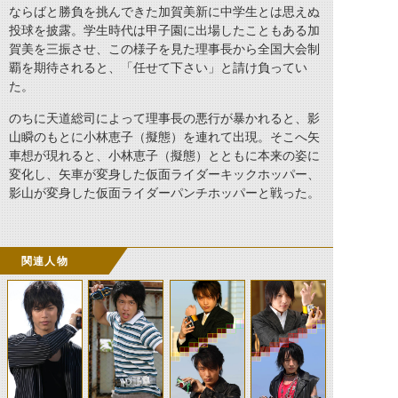
ならばと勝負を挑んできた加賀美新に中学生とは思えぬ
投球を披露。学生時代は甲子園に出場したこともある加
賀美を三振させ、この様子を見た理事長から全国大会制
覇を期待されると、「任せて下さい」と請け負ってい
た。
のちに天道総司によって理事長の悪行が暴かれると、影
山瞬のもとに小林恵子（擬態）を連れて出現。そこへ矢
車想が現れると、小林恵子（擬態）とともに本来の姿に
変化し、矢車が変身した仮面ライダーキックホッパー、
影山が変身した仮面ライダーパンチホッパーと戦った。
関連人物