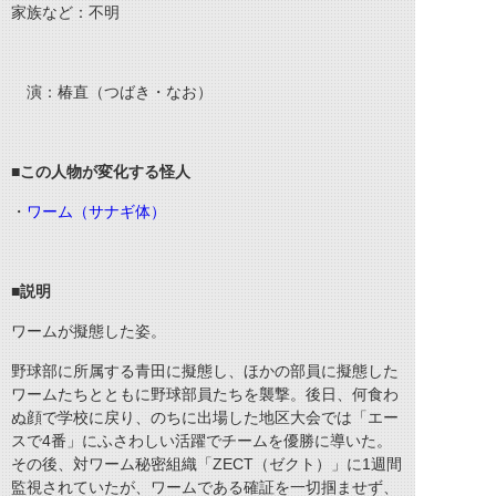
家族など：不明
演：椿直（つばき・なお）
■
この人物が変化する怪人
・
ワーム（サナギ体）
■
説明
ワームが擬態した姿。
野球部に所属する青田に擬態し、ほかの部員に擬態した
ワームたちとともに野球部員たちを襲撃。後日、何食わ
ぬ顔で学校に戻り、のちに出場した地区大会では「エー
スで4番」にふさわしい活躍でチームを優勝に導いた。
その後、対ワーム秘密組織「ZECT（ゼクト）」に1週間
監視されていたが、ワームである確証を一切掴ませず、