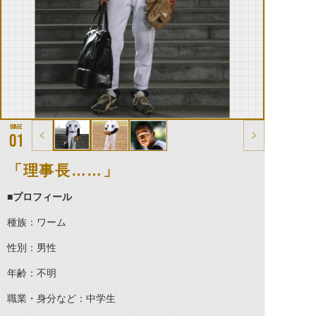
01
「理事長……」
■
プロフィール
種族：ワーム
性別：男性
年齢：不明
職業・身分など：中学生