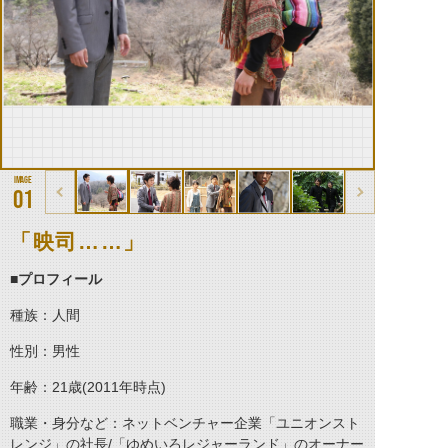
01
「映司……」
■プロフィール
種族：人間
性別：男性
年齢：21歳(2011年時点)
職業・身分など：ネットベンチャー企業「ユニオンスト
レンジ」の社長/「ゆめいろレジャーランド」のオーナー