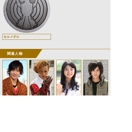
セルメダル
関連人物
火野映司
アンク
泉比奈
後藤慎太郎