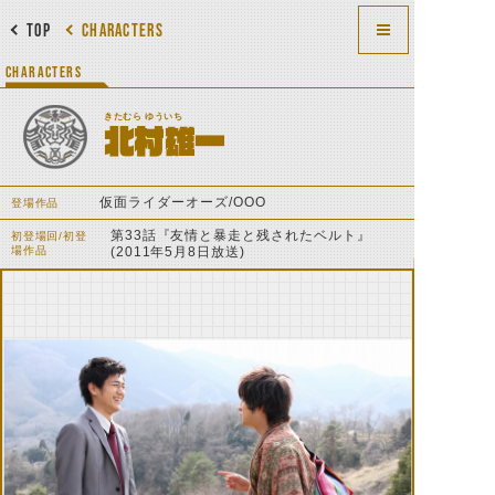
TOP
CHARACTERS
CHARACTERS
きたむら ゆういち
北村雄一
仮面ライダーオーズ/OOO
登場作品
第33話『友情と暴走と残されたベルト』
初登場回/初登
場作品
(2011年5月8日放送)