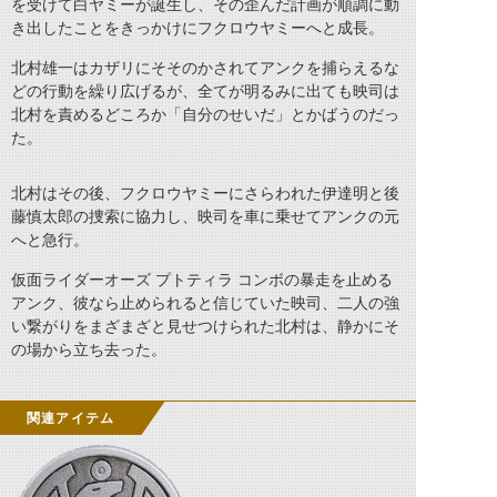
を受けて白ヤミーが誕生し、その歪んだ計画が順調に動
き出したことをきっかけにフクロウヤミーへと成長。
北村雄一はカザリにそそのかされてアンクを捕らえるな
どの行動を繰り広げるが、全てが明るみに出ても映司は
北村を責めるどころか「自分のせいだ」とかばうのだっ
た。
北村はその後、フクロウヤミーにさらわれた伊達明と後
藤慎太郎の捜索に協力し、映司を車に乗せてアンクの元
へと急行。
仮面ライダーオーズ プトティラ コンボの暴走を止める
アンク、彼なら止められると信じていた映司、二人の強
い繋がりをまざまざと見せつけられた北村は、静かにそ
の場から立ち去った。
関連アイテム