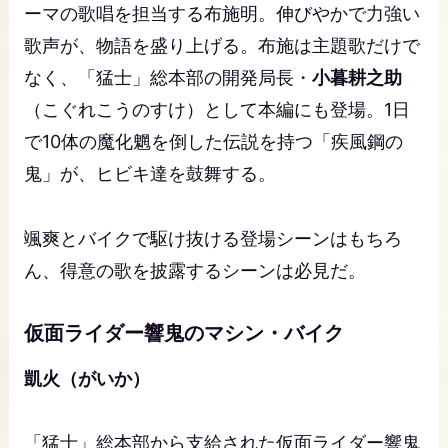
ーマの歌唱を担当する布施明。伸びやかで力強い
歌声が、物語を盛り上げる。布施は主題歌だけで
なく、「猛士」総本部の開発局長・
小暮耕之助
（こぐれこうのすけ）として本編にも登場。1日
で10体の魔化魍を倒した伝説を持つ「疾風鋼の
鬼」が、ヒビキ達を鼓舞する。
颯爽とバイクで駆け抜ける登場シーンはもちろ
ん、得意の歌を披露するシーンは必見だ。
仮面ライダー響鬼のマシン・バイク
凱火（がいか）
「猛士」総本部から支給された仮面ライダー響鬼