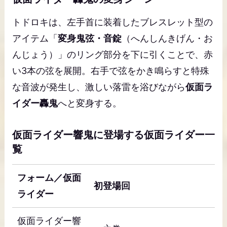
トドロキは、左手首に装着したブレスレット型の
アイテム「
変身鬼弦・音錠
（へんしんきげん・お
んじょう）」のリング部分を下に引くことで、赤
い3本の弦を展開。右手で弦をかき鳴らすと特殊
な音波が発生し、激しい落雷を浴びながら
仮面ラ
イダー轟鬼
へと変身する。
仮面ライダー響鬼に登場する仮面ライダー一
覧
フォーム／仮面
初登場回
ライダー
仮面ライダー響