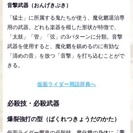
音撃武器（おんげきぶき）
「猛士」に所属する鬼たちが使う、魔化魍退治専
用の武器。どれも楽器を模した形状が特徴で、
「太鼓」「管」「弦」の3パターンに分類。音撃
武器を使用すると、魔化魍を鎮めるのに有効な
「清めの音」を放つ「音撃」を打ち込むことがで
きる。
仮面ライダー用語辞典へ
必殺技・必殺武器
爆裂強打の型（ばくれつきょうだのかた）
仮面ライダー響鬼の必殺技。魔化魍の身体に「
音