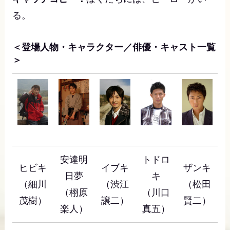
る。
＜登場人物・キャラクター／俳優・キャスト一覧
＞
安達明
トドロ
ヒビキ
イブキ
ザンキ
日夢
キ
（細川
（渋江
（松田
（栩原
（川口
茂樹）
譲二）
賢二）
楽人）
真五）