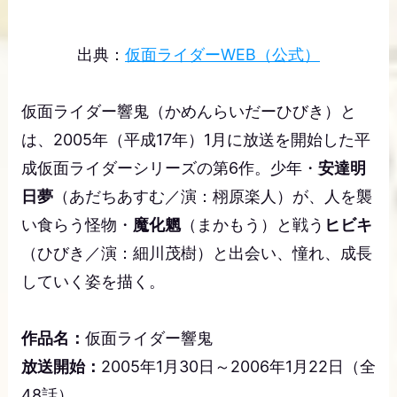
出典：
仮面ライダーWEB（公式）
仮面ライダー響鬼（かめんらいだーひびき）と
は、2005年（平成17年）1月に放送を開始した平
成仮面ライダーシリーズの第6作。少年・
安達明
日夢
（あだちあすむ／演：栩原楽人）が、人を襲
い食らう怪物・
魔化魍
（まかもう）と戦う
ヒビキ
（ひびき／演：細川茂樹）と出会い、憧れ、成長
していく姿を描く。
作品名：
仮面ライダー響鬼
放送開始：
2005年1月30日～2006年1月22日（全
48話）