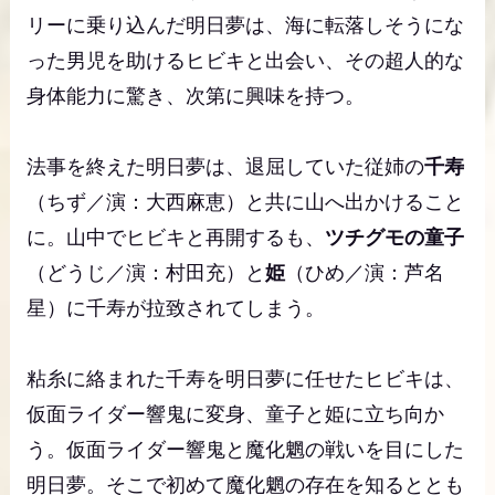
リーに乗り込んだ明日夢は、海に転落しそうにな
った男児を助けるヒビキと出会い、その超人的な
身体能力に驚き、次第に興味を持つ。
法事を終えた明日夢は、退屈していた従姉の
千寿
（ちず／演：大西麻恵）と共に山へ出かけること
に。山中でヒビキと再開するも、
ツチグモの童子
（どうじ／演：村田充）と
姫
（ひめ／演：芦名
星）に千寿が拉致されてしまう。
粘糸に絡まれた千寿を明日夢に任せたヒビキは、
仮面ライダー響鬼に変身、童子と姫に立ち向か
う。仮面ライダー響鬼と魔化魍の戦いを目にした
明日夢。そこで初めて魔化魍の存在を知るととも