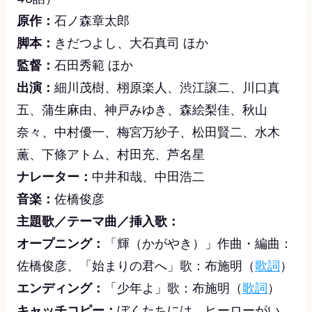
原作：
石ノ森章太郎
脚本：
きだつよし、大石真司 ほか
監督：
石田秀範 ほか
出演：
細川茂樹、栩原楽人、渋江譲二、川口真
五、蒲生麻由、神戸みゆき、森絵梨佳、秋山
奈々、中村優一、梅宮万紗子、松田賢二、水木
薫、下條アトム、村田充、芦名星
ナレーター：
中井和哉、中田浩二
音楽：
佐橋俊彦
主題歌／テーマ曲／挿入歌：
オープニング：
「輝（かがやき）」作曲・編曲：
佐橋俊彦、「始まりの君へ」歌：布施明（
歌詞
）
エンディング：
「少年よ」歌：布施明（
歌詞
）
キャッチコピー：
ぼくたちには、ヒーローがい