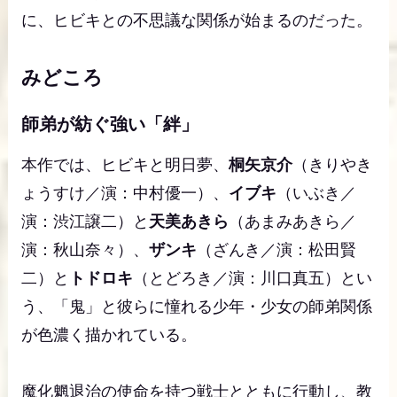
に、ヒビキとの不思議な関係が始まるのだった。
みどころ
師弟が紡ぐ強い「絆」
本作では、ヒビキと明日夢、
桐矢京介
（きりやき
ょうすけ／演：中村優一）、
イブキ
（いぶき／
演：渋江譲二）と
天美あきら
（あまみあきら／
演：秋山奈々）、
ザンキ
（ざんき／演：松田賢
二）と
トドロキ
（とどろき／演：川口真五）とい
う、「鬼」と彼らに憧れる少年・少女の師弟関係
が色濃く描かれている。
魔化魍退治の使命を持つ戦士とともに行動し、教