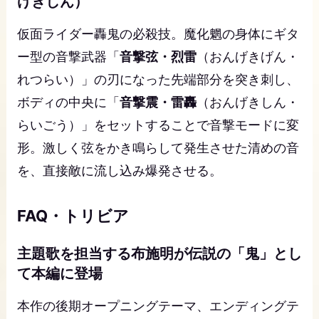
げきしん）
仮面ライダー轟鬼の必殺技。魔化魍の身体にギタ
ー型の音撃武器「
音撃弦・烈雷
（おんげきげん・
れつらい）」の刃になった先端部分を突き刺し、
ボディの中央に「
音撃震・雷轟
（おんげきしん・
らいごう）」をセットすることで音撃モードに変
形。激しく弦をかき鳴らして発生させた清めの音
を、直接敵に流し込み爆発させる。
FAQ・トリビア
主題歌を担当する布施明が伝説の「鬼」とし
て本編に登場
本作の後期オープニングテーマ、エンディングテ