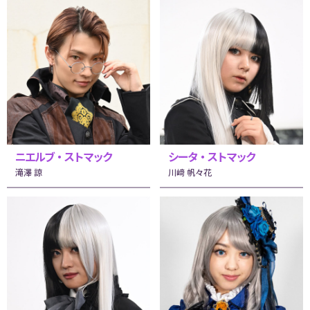
ニエルブ・ストマック
シータ・ストマック
滝澤 諒
川﨑 帆々花