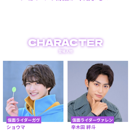
CHARACTER
登場人物
仮面ライダーガヴ
仮面ライダーヴァレン
ショウマ
辛木田 絆斗