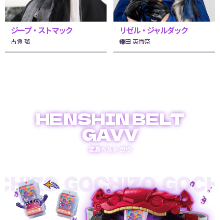
ジープ・ストマック
リゼル・ジャルダック
古賀 瑠
鎌田 英怜奈
HENSHIN BELT
GAVV
変身ベルト ガヴ