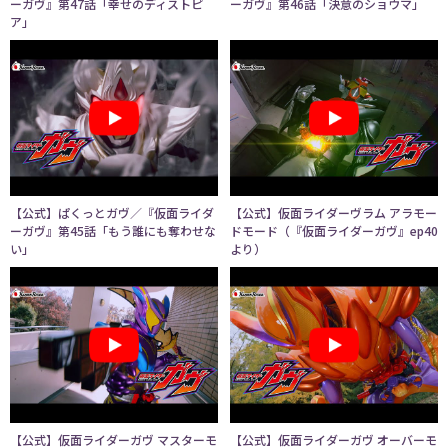
ーガヴ』第47話「幸せのディストピ
ーガヴ』第46話「決意のショウマ」
ア」
【公式】ぱくっとガヴ／『仮面ライダ
【公式】仮面ライダーヴラム アラモー
ーガヴ』第45話「もう誰にも奪わせな
ドモード（『仮面ライダーガヴ』ep40
い」
より）
【公式】仮面ライダーガヴ マスターモ
【公式】仮面ライダーガヴ オーバーモ