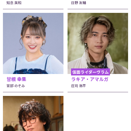
知念 英和
日野 友輔
仮面ライダーヴラム
甘根 幸果
ラキア・アマルガ
宮部 のぞみ
庄司 浩平