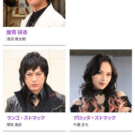
酸賀 研造
浅沼 晋太郎
ランゴ・ストマック
グロッタ・ストマック
塚本 高史
千歳 まち