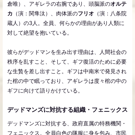
倉唯）、アギレラの右腕であり、頭脳派の
オルテ
カ
（演：関隼汰）、肉体派の
フリオ
（演：八条院
蔵人）の3人。全員、何らかの理由があり人類に
対して絶望を抱いている。
彼らがデッドマンを生み出す理由は、人間社会の
秩序を乱すこと、そして、ギフ復活のために必要
な生贄を差し出すこと。ギフは中南米で発見され
た棺の中で眠っており、アギレラは度々棺の中の
ギフに向けて語りかけている。
デッドマンズに対抗する組織・フェニックス
デッドマンズに対抗する、政府直属の特務機関・
フェニックス。全員白色の隊服に身を包み、市民