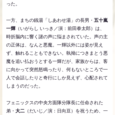
った。
一方、まちの銭湯「しあわせ湯」の長男・
五十嵐
一輝
（いがらし いっき／演：前田拳太郎）は、
時折脳内に響く謎の声に悩まされていた。声の主
の正体は、なんと悪魔。一輝以外には姿が見え
ず、触れることもできない。執拗につきまとう悪
魔を追い払おうとする一輝だが、家族からは、客
に向かって突然怒鳴ったり、何もないところで一
人で会話したりと奇行にしか見えず、心配されて
しまうのだった。
フェニックスの中央方面隊分隊長に任命された
弟・
大二
（だいじ／演：日向亘）を祝うため、一