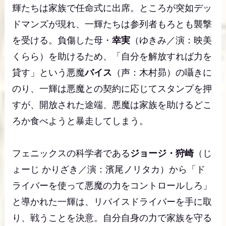
輝たちは家族で任命式に出席。ところが突如デッ
ドマンズが現れ、一輝たちは参列者もろとも襲撃
を受ける。負傷した母・
幸実
（ゆきみ／演：映美
くらら）を助けるため、「自分を解放すれば力を
貸す」という悪魔
バイス
（声：木村昴）の囁きに
のり、一輝は悪魔との契約に応じてスタンプを押
すが、開放された途端、悪魔は家族を助けるどこ
ろか食べようと暴走してしまう。
フェニックスの科学者である
ジョージ・狩崎
（じ
ょーじ かりざき／演：濱尾ノリタカ）から「ド
ライバーを使って悪魔の力をコントロールしろ」
と導かれた一輝は、リバイスドライバーを手に取
り、戦うことを決意。自分自身の力で家族を守る