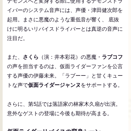
デモンズへと変身する際に使用するデモンズドラ
イバーのシステム音声には、声優・津田健次郎を
起用。まさに悪魔のような重低音が響く、 底抜
けに明るいリバイスドライバーとは真逆の音声に
注目だ。
また、
さくら
（演：井本彩花）の悪魔・
ラブコフ
の声を担当するのは、仮面ライダーファンを公言
する声優の伊藤未来。「ラブーー」と甘くキュー
トな声で
仮面ライダージャンヌ
をサポートする。
さらに、第5話では落語家の林家木久扇が出演。
意外なゲストの登場に今後も期待が高まる。