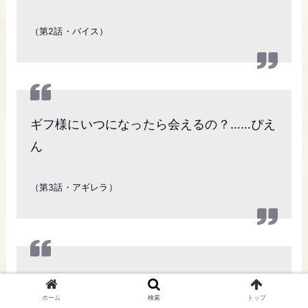
（第2話・バイス）
ギフ様にいつになったら会えるの？……ぴえ
ん
（第3話・アギレラ）
卑怯なのは俺っち大得意！だって俺っち、
ホーム
検索
トップ
悪魔だもの