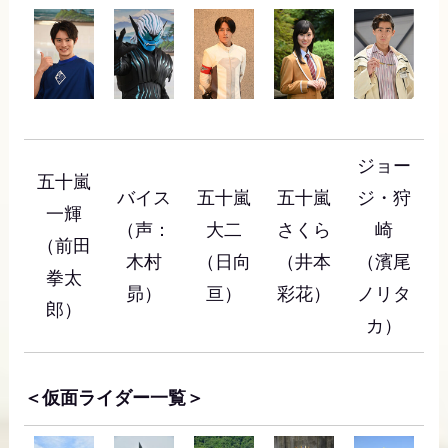
ジョー
五十嵐
バイス
五十嵐
五十嵐
ジ・狩
一輝
（声：
大二
さくら
崎
（前田
木村
（日向
（井本
（濱尾
拳太
昴）
亘）
彩花）
ノリタ
郎）
カ）
＜仮面ライダー一覧＞