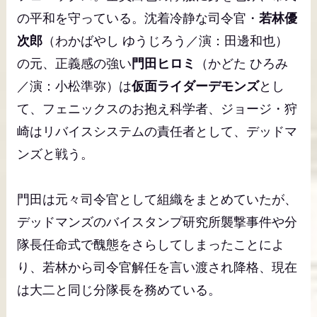
の平和を守っている。沈着冷静な司令官・
若林優
次郎
（わかばやし ゆうじろう／演：田邊和也）
の元、正義感の強い
門田ヒロミ
（かどた ひろみ
／演：小松準弥）は
仮面ライダーデモンズ
とし
て、フェニックスのお抱え科学者、ジョージ・狩
崎はリバイスシステムの責任者として、デッドマ
ンズと戦う。
門田は元々司令官として組織をまとめていたが、
デッドマンズのバイスタンプ研究所襲撃事件や分
隊長任命式で醜態をさらしてしまったことによ
り、若林から司令官解任を言い渡され降格、現在
は大二と同じ分隊長を務めている。