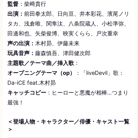
監督
：柴﨑貴行
出演：
前田拳太郎、日向亘、井本彩花、濱尾ノリ
タカ、浅倉唯、関隼汰、八条院蔵人、小松準弥、
田邊和也、矢柴俊博、映実くらら、戸次重幸
声の出演：
木村昴、伊藤未来
玩具音声：
藤森慎吾、津田健次郎
主題歌／テーマ曲／挿入歌
：
オープニングテーマ（op）
：「liveDevil」歌：
Da-iCE feat.木村昴
キャッチコピー
：ヒーローと悪魔が相棒…つまり
最強！
＜登場人物・キャラクター／俳優・キャスト一覧
＞