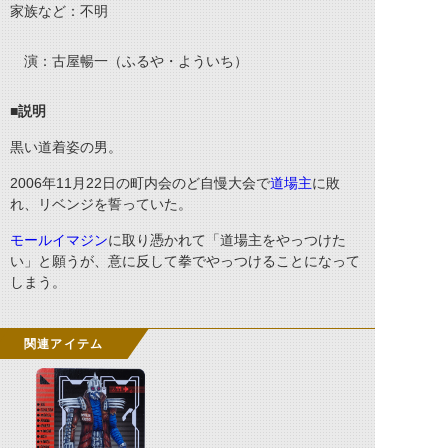
家族など：不明
演：古屋暢一（ふるや・よういち）
■説明
黒い道着姿の男。
2006年11月22日の町内会のど自慢大会で
道場主
に敗
れ、リベンジを誓っていた。
モールイマジン
に取り憑かれて「道場主をやっつけた
い」と願うが、意に反して拳でやっつけることになって
しまう。
関連アイテム