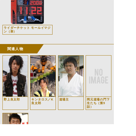
ライダーチケット モールイマジ
ン（茶）
関連人物
野上良太郎
キンタロス／K
道場主
岡元道場の門下
良太郎
生たち（第9
話）