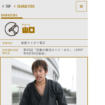
TOP
CHARACTERS
CHARACTERS
やまぐち
山口
仮面ライダー電王
登場作品
第35話『悲劇の復活カード・ゼロ』（2007
初登場回/初登
場作品
年9月30日放送）