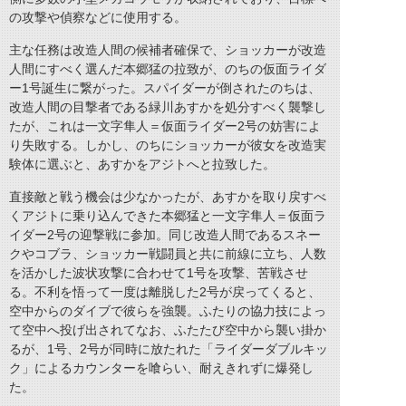
の攻撃や偵察などに使用する。
主な任務は改造人間の候補者確保で、ショッカーが改造
人間にすべく選んだ本郷猛の拉致が、のちの仮面ライダ
ー1号誕生に繋がった。スパイダーが倒されたのちは、
改造人間の目撃者である緑川あすかを処分すべく襲撃し
たが、これは一文字隼人＝仮面ライダー2号の妨害によ
り失敗する。しかし、のちにショッカーが彼女を改造実
験体に選ぶと、あすかをアジトへと拉致した。
直接敵と戦う機会は少なかったが、あすかを取り戻すべ
くアジトに乗り込んできた本郷猛と一文字隼人＝仮面ラ
イダー2号の迎撃戦に参加。同じ改造人間であるスネー
クやコブラ、ショッカー戦闘員と共に前線に立ち、人数
を活かした波状攻撃に合わせて1号を攻撃、苦戦させ
る。不利を悟って一度は離脱した2号が戻ってくると、
空中からのダイブで彼らを強襲。ふたりの協力技によっ
て空中へ投げ出されてなお、ふたたび空中から襲い掛か
るが、1号、2号が同時に放たれた「ライダーダブルキッ
ク」によるカウンターを喰らい、耐えきれずに爆発し
た。