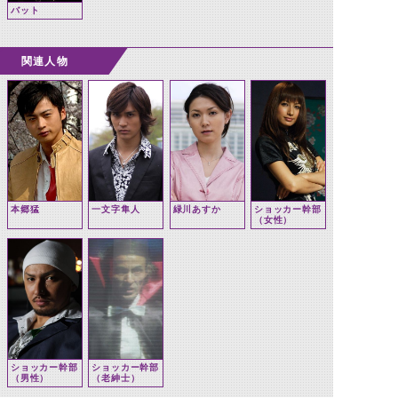
バット
関連人物
本郷猛
一文字隼人
緑川あすか
ショッカー幹部
（女性）
ショッカー幹部
ショッカー幹部
（男性）
（老紳士）