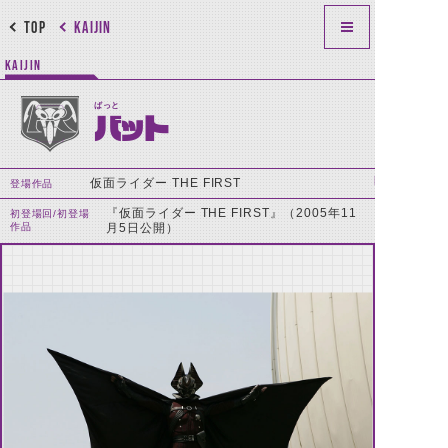
TOP
KAIJIN
KAIJIN
ばっと
バット
仮面ライダー THE FIRST
登場作品
『仮面ライダー THE FIRST』（2005年11
初登場回/初登場
作品
月5日公開）