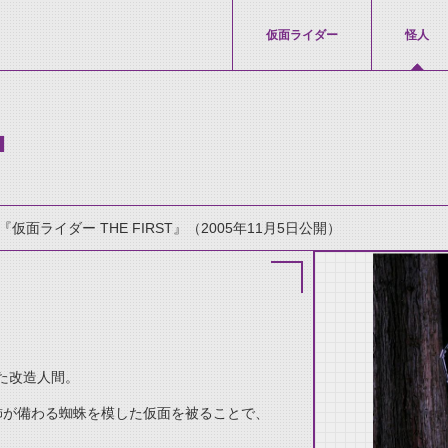
仮面ライダー
怪人
ー
『仮面ライダー THE FIRST』（2005年11月5日公開）
た改造人間。
thumbnail Prev
飾が備わる蜘蛛を模した仮面を被ることで、