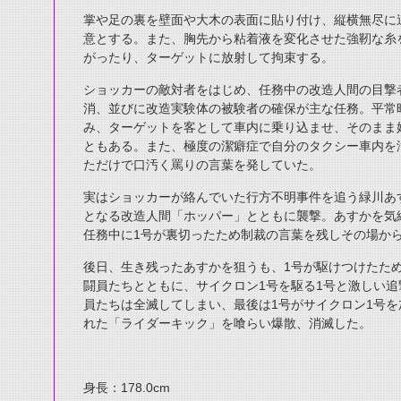
掌や足の裏を壁面や大木の表面に貼り付け、縦横無尽に
意とする。また、胸先から粘着液を変化させた強靭な糸
がったり、ターゲットに放射して拘束する。
ショッカーの敵対者をはじめ、任務中の改造人間の目撃
消、並びに改造実験体の被験者の確保が主な任務。平常
み、ターゲットを客として車内に乗り込ませ、そのまま
ともある。また、極度の潔癖症で自分のタクシー車内を
ただけで口汚く罵りの言葉を発していた。
実はショッカーが絡んでいた行方不明事件を追う緑川あ
となる改造人間「ホッパー」とともに襲撃。あすかを気
任務中に1号が裏切ったため制裁の言葉を残しその場か
後日、生き残ったあすかを狙うも、1号が駆けつけたた
闘員たちとともに、サイクロン1号を駆る1号と激しい
員たちは全滅してしまい、最後は1号がサイクロン1号
れた「ライダーキック」を喰らい爆散、消滅した。
身長：178.0cm