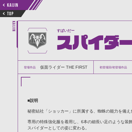
KAIJIN
TOP
KAIJIN
すぱいだー
スパイダ
仮面ライダー THE FIRST
登場作品
初登場回/初登場作品
■
説明
秘密結社「ショッカー」に所属する、蜘蛛の能力を備え
専用の特殊強化服を着用し、6本の細長い足のような装
スパイダーとしての姿に変わる。