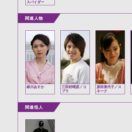
スパイダー
関連人物
緑川あすか
三田村晴彦／コ
原田美代子／ス
ブラ
ネーク
関連怪人