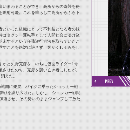
這いまわることができ、高所からの奇襲を得
を噴射可能。これを垂らして高所からぶら下
者といった組織にとって不利益となる者の抹
時はタクシー運転手として人間社会に溶け込
始末するという任務遂行方法を取っていたこ
汚すことを絶対に許さず、客がくしゃみをし
すかと矢野克彦を、のちに仮面ライダー1号
thumbnail Next
絶させたのち、克彦を襲い亡き者にしたが、
ら消えた。
PREV
め戦闘に発展。バイクに乗ったショッカー戦
追撃戦を繰り広げた。しかし、ショッカー戦闘
を加速させ、その勢いのままジャンプして放た