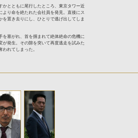
すかとともに尾行したところ、東京タワー近
により命を絶たれた会社員を発見。直後にス
かを置き去りにし、ひとりで逃げ出してしま
手を塞がれ、首を掴まれて絶体絶命の危機に
変が発生。その隙を突いて再度逃走を試みた
奪われてしまった。