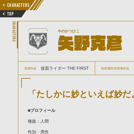
CHARACTERS
TOP
CHARACTERS
やのかつひこ
矢野克彦
仮面ライダー THE FIRST
登場作品
初登場回/初登場作品
「たしかに妙といえば妙だ
■
プロフィール
種族：人間
性別：男性