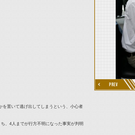
thumbnail Next
PREV
かを置いて逃げ出してしまうという、小心者
うち、4人までが行方不明になった事実が判明