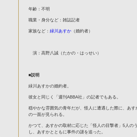
年齢：不明
職業・身分など：雑誌記者
家族など：
緑川あすか
（婚約者）
演：高野八誠（たかの・はっせい）
■
説明
緑川あすかの婚約者。
彼女と同じく「週刊ABBA社」の記者でもある。
穏やかな雰囲気の青年だが、怪人に遭遇した際に、あす
の一面が見られる。
かつて、あすかの取材に応じた「怪人の目撃者」5人の
し、あすかとともに事件の謎を追った。