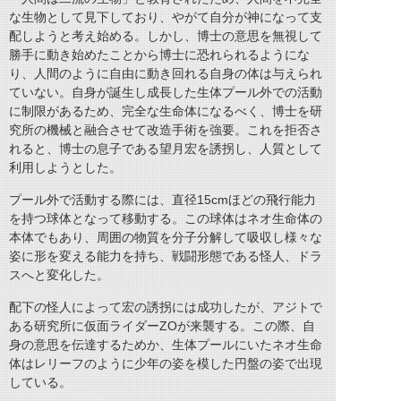
な生物として見下しており、やがて自分が神になって支
配しようと考え始める。しかし、博士の意思を無視して
勝手に動き始めたことから博士に恐れられるようにな
り、人間のように自由に動き回れる自身の体は与えられ
ていない。自身が誕生し成長した生体プール外での活動
に制限があるため、完全な生命体になるべく、博士を研
究所の機械と融合させて改造手術を強要。これを拒否さ
れると、博士の息子である望月宏を誘拐し、人質として
利用しようとした。
プール外で活動する際には、直径15cmほどの飛行能力
を持つ球体となって移動する。この球体はネオ生命体の
本体でもあり、周囲の物質を分子分解して吸収し様々な
姿に形を変える能力を持ち、戦闘形態である怪人、ドラ
スへと変化した。
配下の怪人によって宏の誘拐には成功したが、アジトで
ある研究所に仮面ライダーZOが来襲する。この際、自
身の意思を伝達するためか、生体プールにいたネオ生命
体はレリーフのように少年の姿を模した円盤の姿で出現
している。