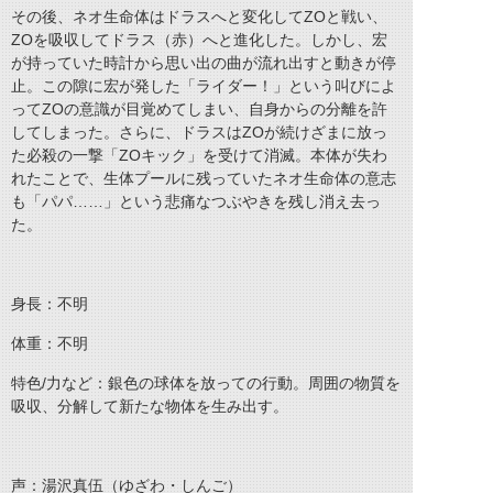
その後、ネオ生命体はドラスへと変化してZOと戦い、
ZOを吸収してドラス（赤）へと進化した。しかし、宏
が持っていた時計から思い出の曲が流れ出すと動きが停
止。この隙に宏が発した「ライダー！」という叫びによ
ってZOの意識が目覚めてしまい、自身からの分離を許
してしまった。さらに、ドラスはZOが続けざまに放っ
た必殺の一撃「ZOキック」を受けて消滅。本体が失わ
れたことで、生体プールに残っていたネオ生命体の意志
も「パパ……」という悲痛なつぶやきを残し消え去っ
た。
身長：不明
体重：不明
特色/力など：銀色の球体を放っての行動。周囲の物質を
吸収、分解して新たな物体を生み出す。
声：湯沢真伍（ゆざわ・しんご）