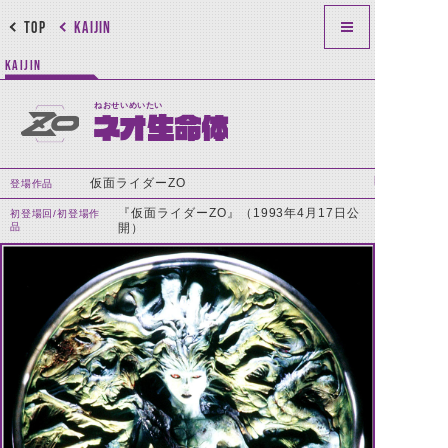
TOP
KAIJIN
KAIJIN
ねおせいめいたい
ネオ生命体
仮面ライダーZO
登場作品
『仮面ライダーZO』（1993年4月17日公
初登場回/初登場作
品
開）