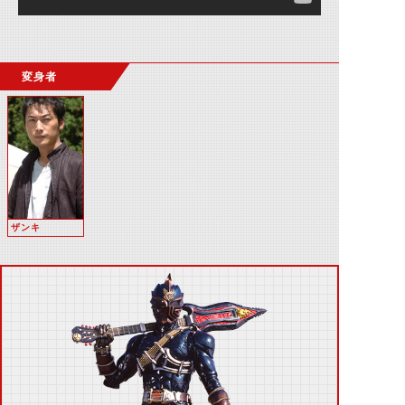
変身者
ザンキ