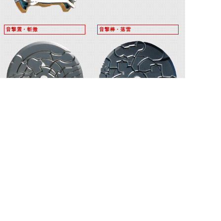
音撃震・斬撤
音撃棒・落雷
茜鷹
瑠璃狼