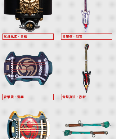
変身鬼弦・音枷
音撃弦・烈雷
音撃震・雷轟
音撃真弦・烈斬