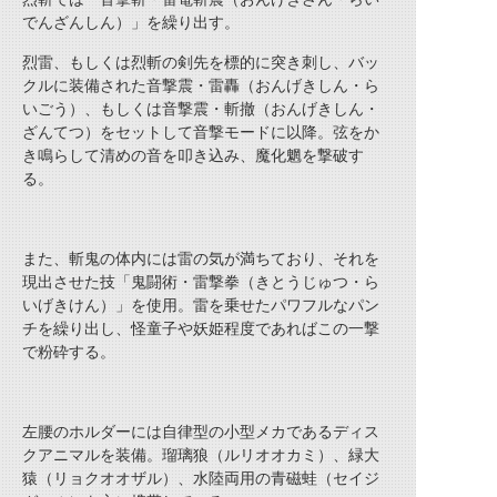
でんざんしん）」を繰り出す。
烈雷、もしくは烈斬の剣先を標的に突き刺し、バッ
クルに装備された音撃震・雷轟（おんげきしん・ら
いごう）、もしくは音撃震・斬撤（おんげきしん・
ざんてつ）をセットして音撃モードに以降。弦をか
き鳴らして清めの音を叩き込み、魔化魍を撃破す
る。
また、斬鬼の体内には雷の気が満ちており、それを
現出させた技「鬼闘術・雷撃拳（きとうじゅつ・ら
いげきけん）」を使用。雷を乗せたパワフルなパン
チを繰り出し、怪童子や妖姫程度であればこの一撃
で粉砕する。
左腰のホルダーには自律型の小型メカであるディス
クアニマルを装備。瑠璃狼（ルリオオカミ）、緑大
猿（リョクオオザル）、水陸両用の青磁蛙（セイジ