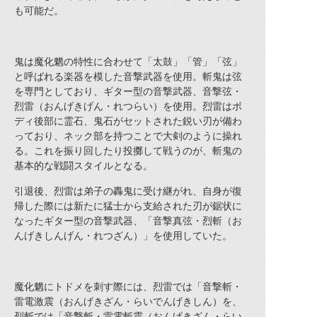
も可能だ。
鬼は魔化魍の特性に合わせて「太鼓」「管」「弦」
と呼ばれる楽器を模した音撃武器を使用。斬鬼は弦
を専門としており、ギター型の音撃武器、音撃弦・
烈雷（おんげきげん・れつらい）を使用。烈雷はボ
ディ後部に霊石、鬼石がセットされた鋭い刃が備わ
っており、ネック部を持つことで大剣のように操れ
る。これを振り回したり投擲して戦うのが、斬鬼の
基本的な戦闘スタイルとなる。
引退後、烈雷は弟子の轟鬼に受け継がれ、自身が復
帰した際には新たに猛士から支給された刃が鋸状に
なったギター型の音撃武器、「音撃真弦・烈斬（お
んげきしんげん・れつざん）」を使用していた。
魔化魍にトドメを刺す際には、烈雷では「音撃斬・
雷電激震（おんげきざん・らいでんげきしん）を、
烈斬では「音撃斬・雷電斬震（おんげきざん・らい