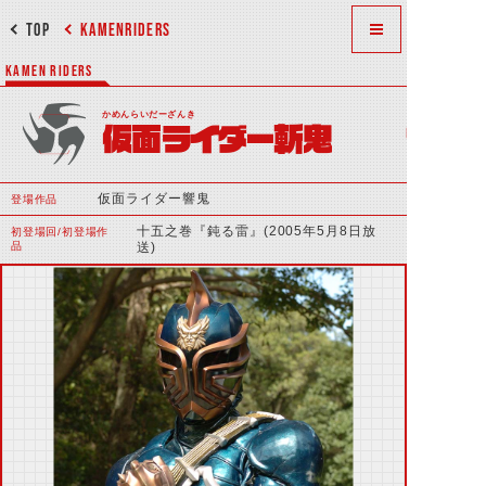
TOP
KAMENRIDERS
KAMEN RIDERS
かめんらいだーざんき
仮面ライダー斬鬼
仮面ライダー響鬼
登場作品
十五之巻『鈍る雷』(2005年5月8日放
初登場回/初登場作
品
送)