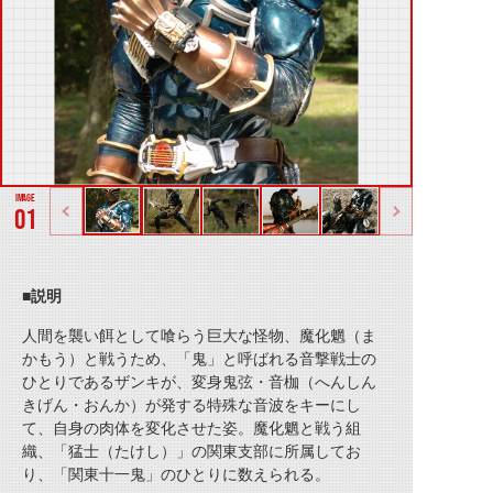
01
■説明
人間を襲い餌として喰らう巨大な怪物、魔化魍（ま
かもう）と戦うため、「鬼」と呼ばれる音撃戦士の
ひとりであるザンキが、変身鬼弦・音枷（へんしん
きげん・おんか）が発する特殊な音波をキーにし
て、自身の肉体を変化させた姿。魔化魍と戦う組
織、「猛士（たけし）」の関東支部に所属してお
り、「関東十一鬼」のひとりに数えられる。