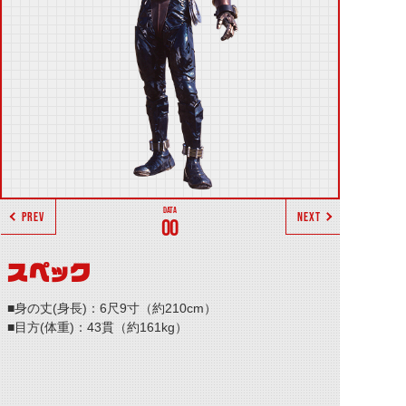
PREV
NEXT
00
スペック
■身の丈(身長)：6尺9寸（約210cm）
■目方(体重)：43貫（約161kg）