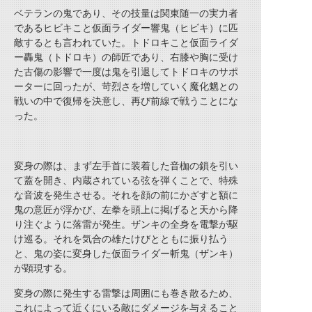
ベテランの鬼であり、その技量は関東随一の実力者
であるヒビキこと仮面ライダー響鬼（ヒビキ）に匹
敵するとも言われていた。トドロキこと仮面ライダ
ー轟鬼（トドロキ）の師匠であり、右膝や胸に受け
た古傷の影響で一度は鬼を引退してトドロキのサポ
ーターに回ったが、苛烈さを増していく魔化魍との
戦いの中で復帰を決意し、再び前線で戦うことにな
った。
変身の際は、まず左手首に装着した音枷の鎖を引い
て蓋を開き、内蔵されている弦を弾くことで、特殊
な音波を発生させる。それを顔の前にかざすと額に
鬼の意匠が浮かび、左拳を頭上に掲げると天から降
り注ぐように落雷が発生。ザンキの全身を電撃が駆
け巡る。それを気合の雄たけびとともに振り払う
と、鬼の姿に変身した仮面ライダー斬鬼（ザンキ）
が顕現する。
変身の際に発生する雷撃は周囲にも巻き散るため、
これによって近くにいる敵にダメージを与えること