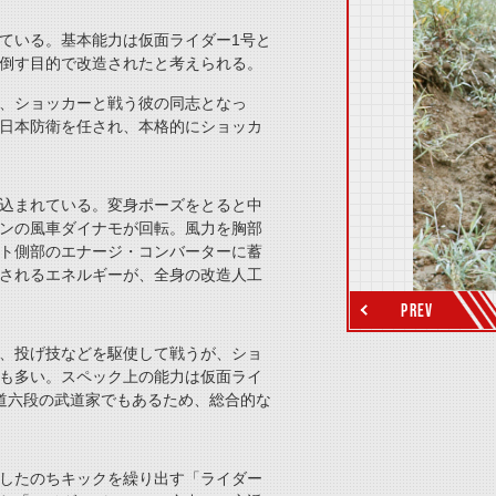
ている。基本能力は仮面ライダー1号と
倒す目的で改造されたと考えられる。
、ショッカーと戦う彼の同志となっ
日本防衛を任され、本格的にショッカ
込まれている。変身ポーズをとると中
ンの風車ダイナモが回転。風力を胸部
thumbnail Next
ト側部のエナージ・コンバーターに蓄
されるエネルギーが、全身の改造人工
PREV
、投げ技などを駆使して戦うが、ショ
も多い。スペック上の能力は仮面ライ
道六段の武道家でもあるため、総合的な
したのちキックを繰り出す「ライダー