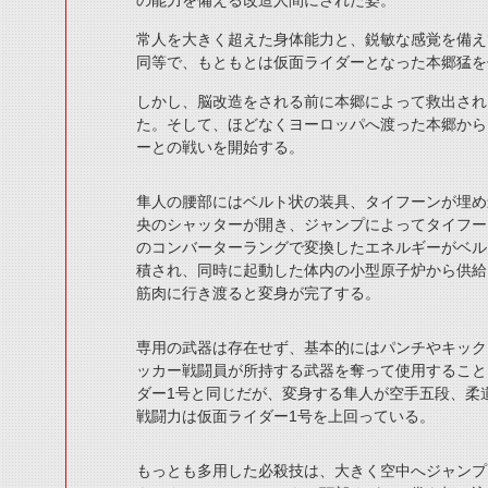
の能力を備える改造人間にされた姿。
常人を大きく超えた身体能力と、鋭敏な感覚を備え
同等で、もともとは仮面ライダーとなった本郷猛を
しかし、脳改造をされる前に本郷によって救出され
た。そして、ほどなくヨーロッパへ渡った本郷から
ーとの戦いを開始する。
隼人の腰部にはベルト状の装具、タイフーンが埋め
央のシャッターが開き、ジャンプによってタイフー
のコンバーターラングで変換したエネルギーがベル
積され、同時に起動した体内の小型原子炉から供給
筋肉に行き渡ると変身が完了する。
専用の武器は存在せず、基本的にはパンチやキック
ッカー戦闘員が所持する武器を奪って使用すること
ダー1号と同じだが、変身する隼人が空手五段、柔
戦闘力は仮面ライダー1号を上回っている。
もっとも多用した必殺技は、大きく空中へジャンプ