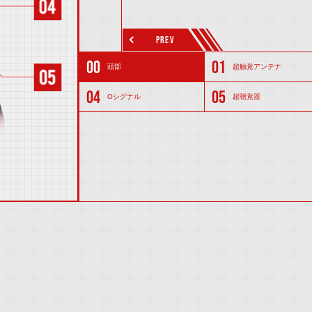
PREV
頭部
超触覚アンテナ
Oシグナル
超聴覚器