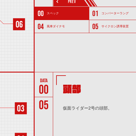
PREV
スペック
コンバーターラング
風車ダイナモ
サイクロン誘導装置
00
頭部
05
仮面ライダー2号の頭部。