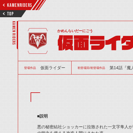
KAMENRIDERS
TOP
KAMEN RIDERS
かめんらいだーにごう
仮面ライ
仮面ライダー
第14話『魔
登場作品
初登場回/初登場作品
■説明
悪の秘密結社ショッカーに拉致された一文字隼人が