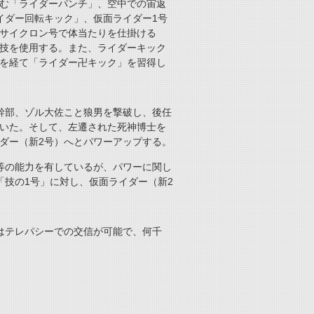
む「ライダーパンチ」、空中での宙返
イダー回転キック」、仮面ライダー1号
サイクロン号で体当たりを仕掛ける
技を使用する。また、ライダーキック
を経て「ライダー卍キック」を習得し
幹部、ゾル大佐こと狼男を撃破し、後任
いた。そして、左遷された死神博士を
ダー（新2号）へとパワーアップする。
等の能力を有しているが、パワーに関し
「技の1号」に対し、仮面ライダー（新2
。
はテレパシーでの交信が可能で、何千