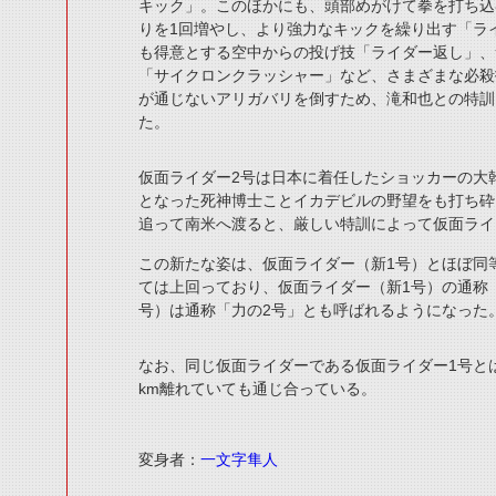
キック」。このほかにも、頭部めがけて拳を打ち込
りを1回増やし、より強力なキックを繰り出す「ラ
も得意とする空中からの投げ技「ライダー返し」、
「サイクロンクラッシャー」など、さまざまな必殺
が通じないアリガバリを倒すため、滝和也との特訓
た。
仮面ライダー2号は日本に着任したショッカーの大
となった死神博士ことイカデビルの野望をも打ち砕
追って南米へ渡ると、厳しい特訓によって仮面ライ
この新たな姿は、仮面ライダー（新1号）とほぼ同
ては上回っており、仮面ライダー（新1号）の通称
号）は通称「力の2号」とも呼ばれるようになった
なお、同じ仮面ライダーである仮面ライダー1号と
km離れていても通じ合っている。
変身者：
一文字隼人