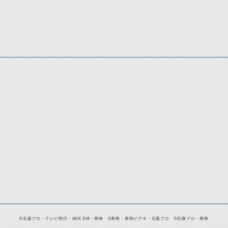
©石森プロ・テレビ朝日・ADK EM・東映 ©東映・東映ビデオ・石森プロ ©石森プロ・東映