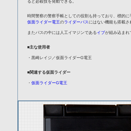
ると必殺技を発動できる。
時間警察の警察手帳としての役割も持っており、標的に
仮面ライダー電王
の
ライダーパス
にはない機能も搭載さ
またパスの中には人工イマジンである
イブ
が組み込まれ
■主な使用者
・黒崎レイジ／仮面ライダーG電王
■関連する仮面ライダー
・
仮面ライダーG電王