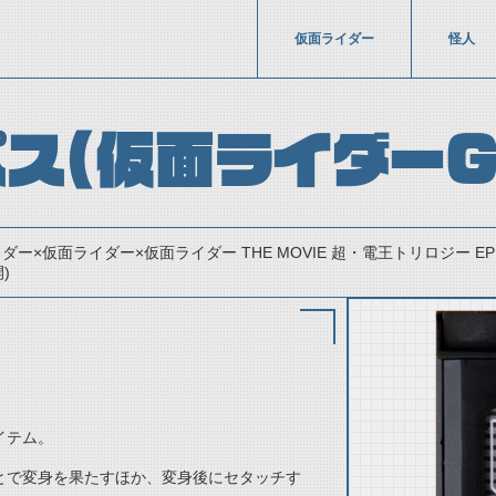
仮面ライダー
怪人
ス（仮面ライダーG
ー×仮面ライダー×仮面ライダー THE MOVIE 超・電王トリロジー EPIS
)
イテム。
thumbnail Prev
とで変身を果たすほか、変身後にセタッチす