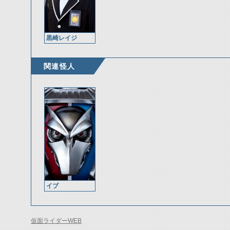
黒崎レイジ
関連怪人
イブ
仮面ライダーWEB