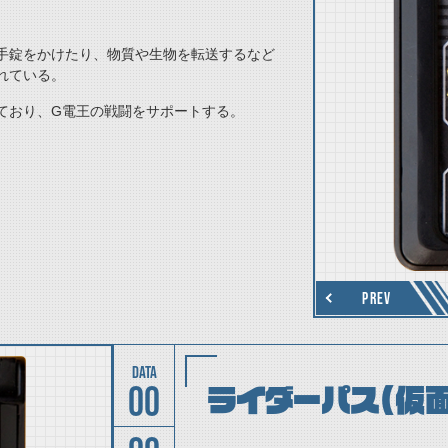
手錠をかけたり、物質や生物を転送するなど
れている。
ており、G電王の戦闘をサポートする。
thumbnail Next
PREV
00
ライダーパス（仮