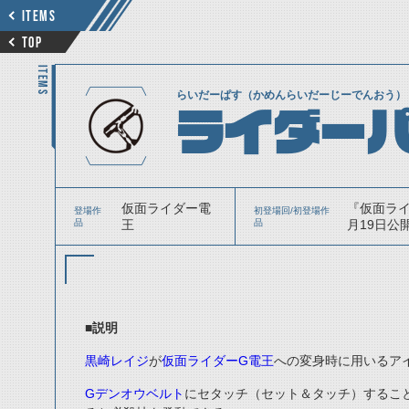
ITEMS
TOP
ITEMS
らいだーぱす（かめんらいだーじーでんおう）
ライダーパ
仮面ライダー電
『仮面ライダ
登場作
初登場回/初登場作
品
王
品
月19日公開
■説明
黒崎レイジ
が
仮面ライダーG電王
への変身時に用いるア
Gデンオウベルト
にセタッチ（セット＆タッチ）するこ