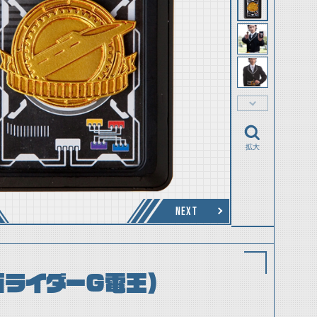
拡大
NEXT
面ライダーG電王）