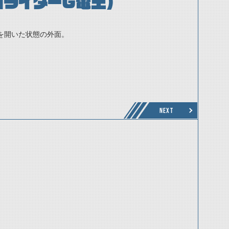
面ライダーG電王）
を開いた状態の外面。
NEXT