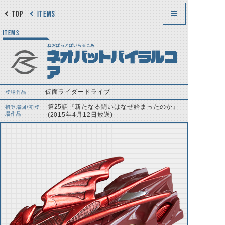
TOP
ITEMS
ITEMS
ねおばっとばいらるこあ
ネオバットバイラルコ
ア
仮面ライダードライブ
登場作品
第25話『新たなる闘いはなぜ始まったのか』
初登場回/初登
場作品
(2015年4月12日放送)