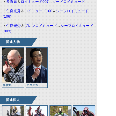
・
多賀始
＆
ロイミュード007
→
ソードロイミュード
・
仁良光秀
＆
ロイミュード106
→
シーフロイミュード
(106)
・
仁良光秀
＆
ブレンロイミュード
→
シーフロイミュード
(003)
関連人物
多賀始
仁良光秀
関連怪人