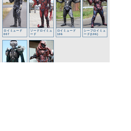
ロイミュード
ソードロイミュ
ロイミュード
シーフロイミュ
007
ード
106
ード(106)
ブレンロイミュ
シーフロイミュ
ード
ード(003)
©石森プロ・テレビ朝日・ADK EM・東映 ©東映・東映ビデオ・石森プロ ©石森プロ・東映