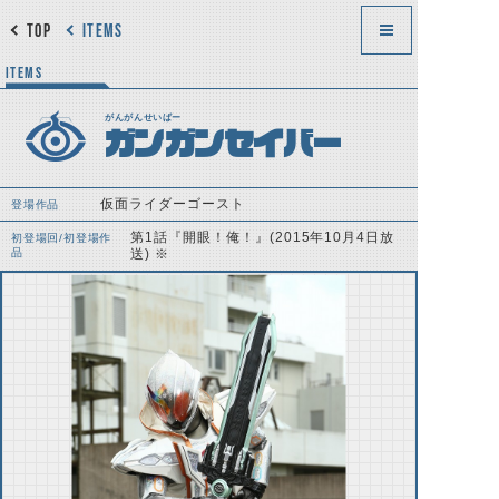
TOP
ITEMS
ITEMS
がんがんせいばー
ガンガンセイバー
仮面ライダーゴースト
登場作品
第1話『開眼！俺！』(2015年10月4日放
初登場回/初登場作
品
送) ※