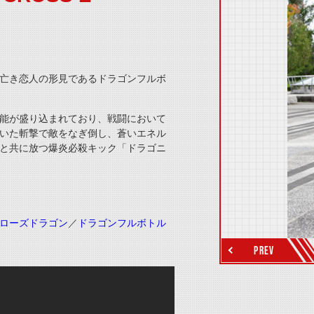
thumbnail Prev
亡き恋人の形見であるドラゴンフルボ
能が盛り込まれており、戦闘において
いた斬撃で敵をなぎ倒し、蒼いエネル
と共に放つ爆炎必殺キック「ドラゴニ
thumbnail Next
ローズドラゴン
／
ドラゴンフルボトル
PREV