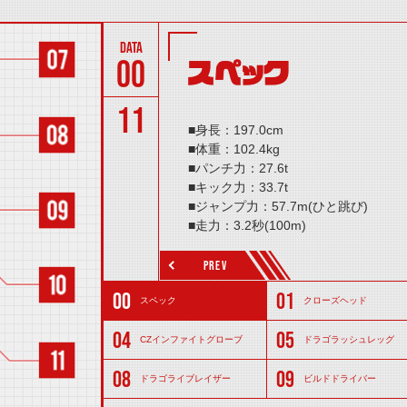
00
スペック
11
■身長：197.0cm
■体重：102.4kg
■パンチ力：27.6t
■キック力：33.7t
■ジャンプ力：57.7m(ひと跳び)
■走力：3.2秒(100m)
■必殺技：ドラゴニックフィニッシュ
PREV
※上記は初期値であり、変身者のハザ
スペック
クローズヘッド
CZインファイトグローブ
ドラゴラッシュレッグ
ドラゴライブレイザー
ビルドドライバー