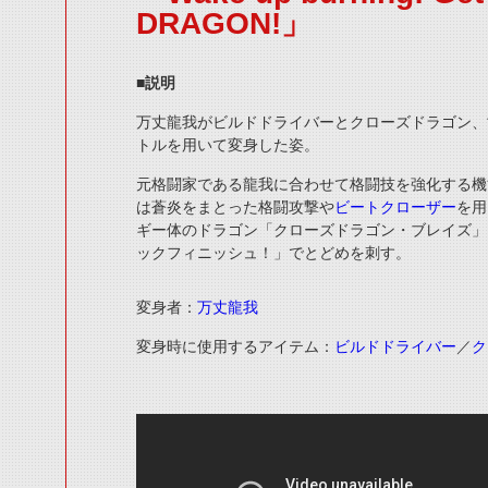
DRAGON!」
■説明
万丈龍我がビルドドライバーとクローズドラゴン、
トルを用いて変身した姿。
元格闘家である龍我に合わせて格闘技を強化する機
は蒼炎をまとった格闘攻撃や
ビートクローザー
を用
ギー体のドラゴン「クローズドラゴン・ブレイズ」
ックフィニッシュ！」でとどめを刺す。
変身者：
万丈龍我
変身時に使用するアイテム：
ビルドドライバー
／
ク