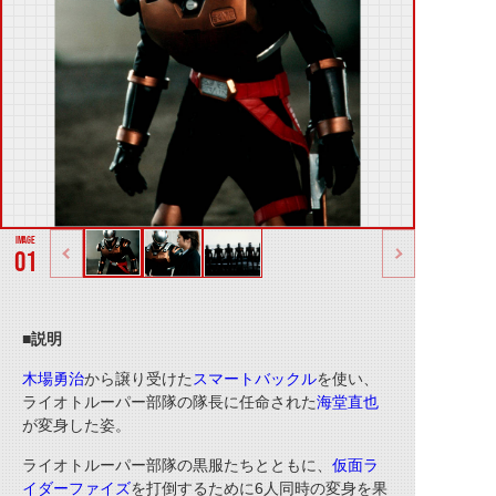
01
■説明
木場勇治
から譲り受けた
スマートバックル
を使い、
ライオトルーパー部隊の隊長に任命された
海堂直也
が変身した姿。
ライオトルーパー部隊の黒服たちとともに、
仮面ラ
イダーファイズ
を打倒するために6人同時の変身を果