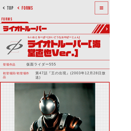
TOP
FORMS
FORMS
ライオトルーパー
らいおとるーぱー[かいどうなおやばーじょん]
ライオトルーパー[海
堂直也Ver.]
仮面ライダー555
登場作品
第47話『王の出現』(2003年12月28日放
初登場回/初登場作
品
送)