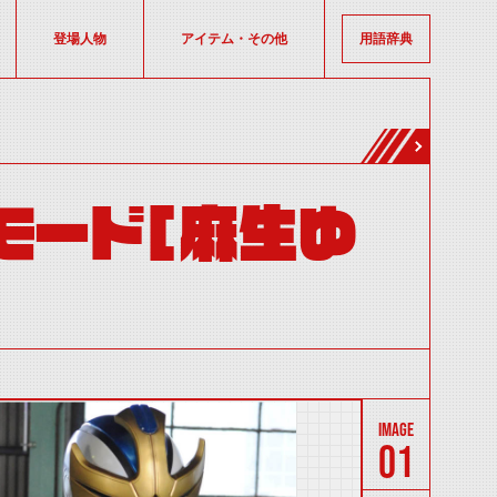
登場人物
アイテム・その他
用語辞典
モード[麻生ゆ
01