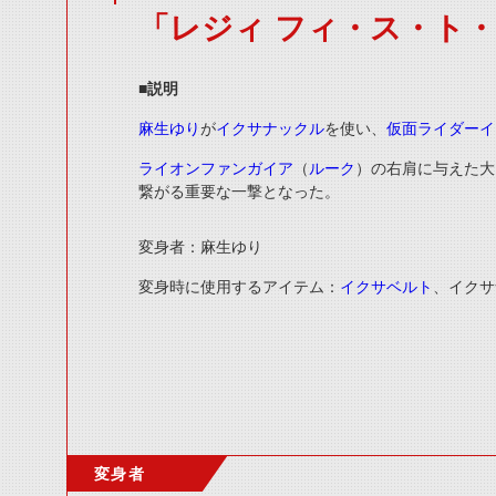
「レジィ フィ・ス・ト
■説明
麻生ゆり
が
イクサナックル
を使い、
仮面ライダーイ
ライオンファンガイア
（
ルーク
）の右肩に与えた大
繋がる重要な一撃となった。
変身者：
麻生ゆり
変身時に使用するアイテム：
イクサベルト
、
イクサ
変身者