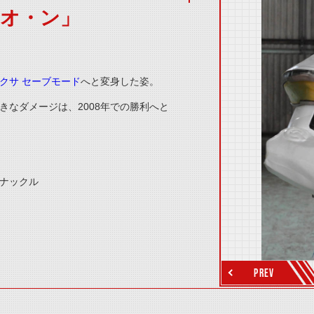
・オ・ン」
thumbnail Prev
クサ セーブモード
へと変身した姿。
きなダメージは、
2008
年での勝利へと
ナックル
thumbnail Next
PREV