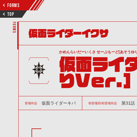
FORMS
TOP
FORMS
仮面ライダーイクサ
かめんらいだーいくさ せーぶもーど[あそうゆ
仮面ライ
りVer.]
仮面ライダーキバ
第31話
登場作品
初登場回/初登場作品