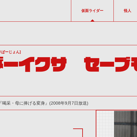
仮面ライダー
怪人
りばーじょん]
ダーイクサ セーブ
『喝采・母に捧げる変身』(2008年9月7日放送)