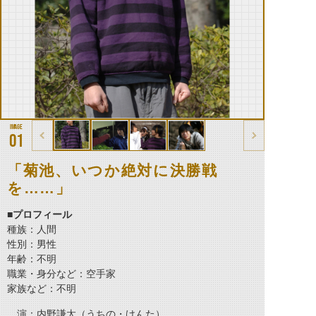
01
「菊池、いつか絶対に決勝戦
を……」
■プロフィール
種族：人間
性別：男性
年齢：不明
職業・身分など：空手家
家族など：不明
演：内野謙太（うちの・けんた）