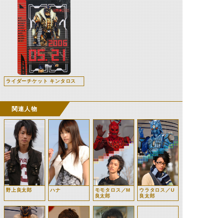
ライダーチケット キンタロス
関連人物
野上良太郎
ハナ
モモタロス／M
ウラタロス／U
良太郎
良太郎