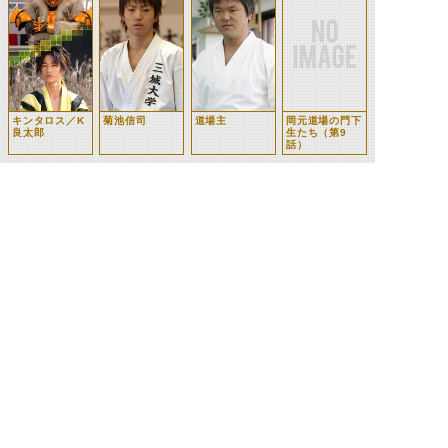
キンタロス／K
菊池信司
道場主
岡元道場の門下
良太郎
生たち（第9
話）
空手少年たち
（第10話）
©石森プロ・テレビ朝日・ADK EM・東映 ©東映・東映ビデオ・石森プロ ©石森プロ・東映