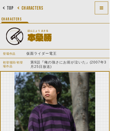
TOP
CHARACTERS
CHARACTERS
ほんじょう まさる
本条勝
仮面ライダー電王
登場作品
第9話『俺の強さにお前が泣いた』(2007年3
初登場回/初登
場作品
月25日放送)