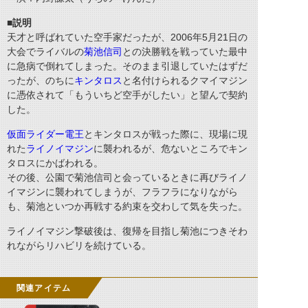
■説明
天才と呼ばれていた空手家だったが、2006年5月21日の
大会でライバルの
菊池信司
との決勝戦を戦っていた最中
に急病で倒れてしまった。そのまま引退していたはずだ
ったが、のちに
キンタロス
と名付けられるクマイマジン
に憑依されて「もういちど空手がしたい」と望んで契約
した。
仮面ライダー電王
とキンタロスが戦った際に、現場に現
れた
ライノイマジン
に襲われるが、危ないところでキン
タロスにかばわれる。
その後、公園で菊池信司と会っているときに再びライノ
イマジンに襲われてしまうが、フラフラになりながら
も、菊池といつか再戦する約束を交わして気を失った。
ライノイマジン撃破後は、復帰を目指し菊池につきそわ
れながらリハビリを続けている。
関連アイテム