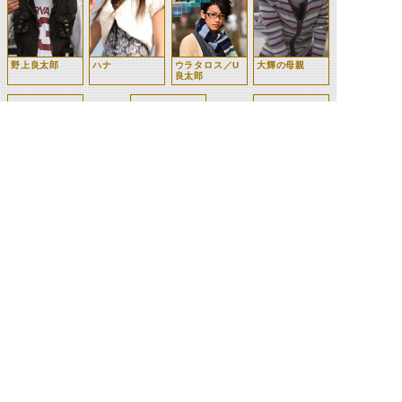
野上良太郎
ハナ
ウラタロス／U
大輝の母親
良太郎
大輝のチームメ
サッカーチーム
看護師（第6
イト
の監督
話）
©石森プロ・テレビ朝日・ADK EM・東映 ©東映・東映ビデオ・石森プロ ©石森プロ・東映