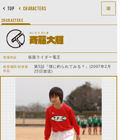
TOP
CHARACTERS
CHARACTERS
さいとう だいき
斉藤大輝
仮面ライダー電王
登場作品
第5話『僕に釣られてみる？』(2007年2月
初登場回/初登場
作品
25日放送)