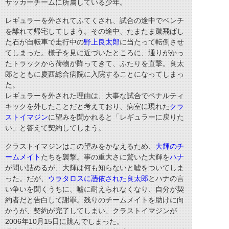
サッカーチームに所属している少年。
レギュラーを外されてふてくされ、試合の途中でベンチ
を離れて帰宅してしまう。その途中、たまたま蹴飛ばし
た石が自転車で走行中の
野上良太郎
に当たって転倒させ
てしまった。様子を見に近づいたところに、通りがかっ
たトラックから荷物が降ってきて、ふたりを直撃。良太
郎とともに慶西総合病院に入院することになってしまっ
た。
レギュラーを外された理由は、大事な試合でペナルティ
キックを外したことだと考えており、病室に現れた
クラ
ストイマジン
に望みを聞かれると「レギュラーに戻りた
い」と答えて契約してしまう。
クラストイマジンはこの望みをかなえるため、
大輝のチ
ームメイト
たちを襲撃。事の重大さに驚いた大輝を
ハナ
が問い詰めるが、大輝は何も知らないと嘘をついてしま
った。だが、
ウラタロスに憑依された良太郎
とハナの言
い争いを聞くうちに、嘘に耐えられなくなり、自分が契
約者だと告白して謝罪。残りのチームメイトを助けに向
かうが、契約が完了してしまい、クラストイマジンが
2006年10月15日に跳んでしまった。