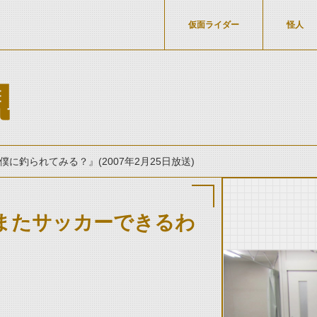
仮面ライダー
怪人
親
僕に釣られてみる？』(2007年2月25日放送)
またサッカーできるわ
thumbnail Prev