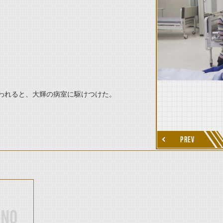
thumbnail Next
われると、大輝の病室に駆けつけた。
PREV