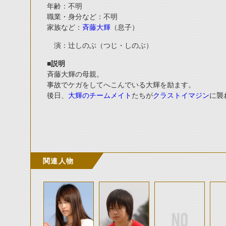
年齢：不明
職業・身分など：不明
家族など：
斉藤大輝
（息子）
演：辻しのぶ（つじ・しのぶ）
■説明
斉藤大輝の母親。
事故でケガをしてへこんでいる大輝を励ます。
後日、
大輝のチームメイト
たちが
クラストイマジン
に襲
関連人物