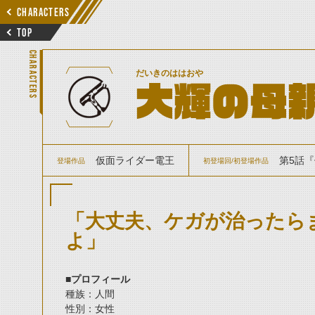
CHARACTERS
TOP
CHARACTERS
だいきのははおや
大輝の母
仮面ライダー電王
第5話『
登場作品
初登場回/初登場作品
「大丈夫、ケガが治ったら
よ」
■プロフィール
種族：人間
性別：女性