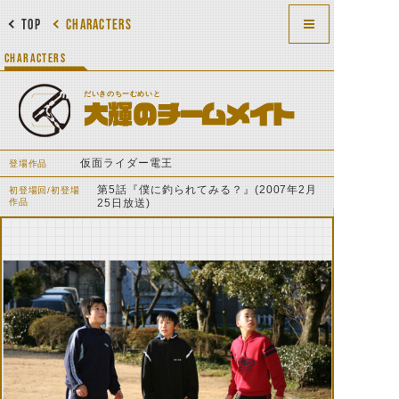
TOP
CHARACTERS
CHARACTERS
だいきのちーむめいと
大輝のチームメイト
仮面ライダー電王
登場作品
第5話『僕に釣られてみる？』(2007年2月
初登場回/初登場
作品
25日放送)