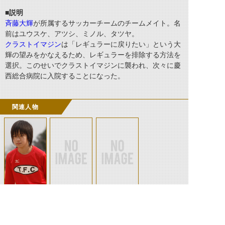
■説明
斉藤大輝
が所属するサッカーチームのチームメイト。名
前はユウスケ、アツシ、ミノル、タツヤ。
クラストイマジン
は「レギュラーに戻りたい」という大
輝の望みをかなえるため、レギュラーを排除する方法を
選択。このせいでクラストイマジンに襲われ、次々に慶
西総合病院に入院することになった。
関連人物
斉藤大輝
サッカーチーム
看護師（第6
の監督
話）