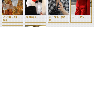
占い師（29
大道芸人
カップル（30
レッドマン
話）
話）
撮影スタッフ
麻生光秀
（30話）
©石森プロ・テレビ朝日・ADK EM・東映 ©東映・東映ビデオ・石森プロ ©石森プロ・東映