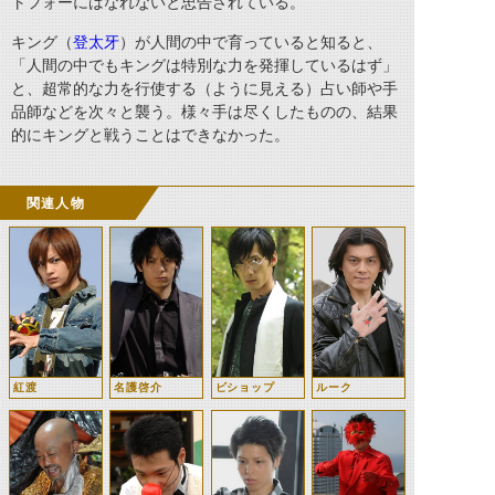
トフォーにはなれないと忠告されている。
キング（
登太牙
）が人間の中で育っていると知ると、
「人間の中でもキングは特別な力を発揮しているはず」
と、超常的な力を行使する（ように見える）占い師や手
品師などを次々と襲う。様々手は尽くしたものの、結果
的にキングと戦うことはできなかった。
関連人物
紅渡
名護啓介
ビショップ
ルーク