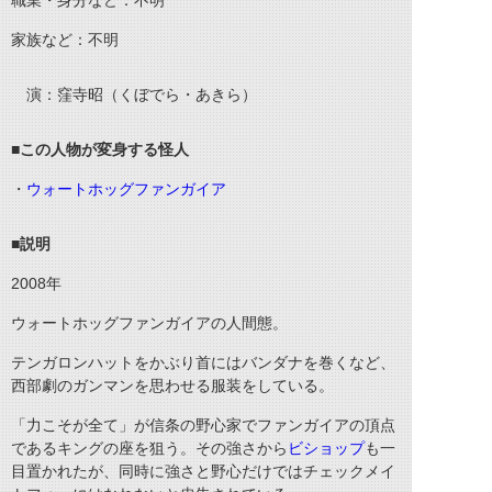
職業・身分など：不明
家族など：不明
演：窪寺昭（くぼでら・あきら）
■この人物が変身する怪人
・
ウォートホッグファンガイア
■説明
2008
年
ウォートホッグファンガイアの人間態。
テンガロンハットをかぶり首にはバンダナを巻くなど、
西部劇のガンマンを思わせる服装をしている。
「力こそが全て」が信条の野心家でファンガイアの頂点
であるキングの座を狙う。その強さから
ビショップ
も一
目置かれたが、同時に強さと野心だけではチェックメイ