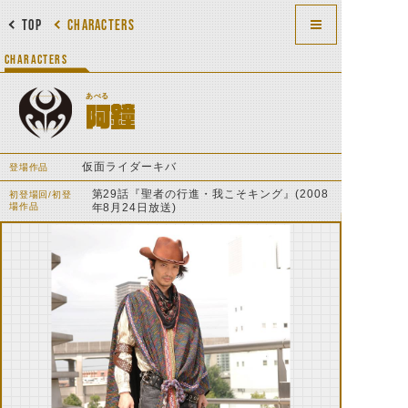
TOP
CHARACTERS
CHARACTERS
あべる
阿鐘
仮面ライダーキバ
登場作品
第29話『聖者の行進・我こそキング』(2008
初登場回/初登
場作品
年8月24日放送)