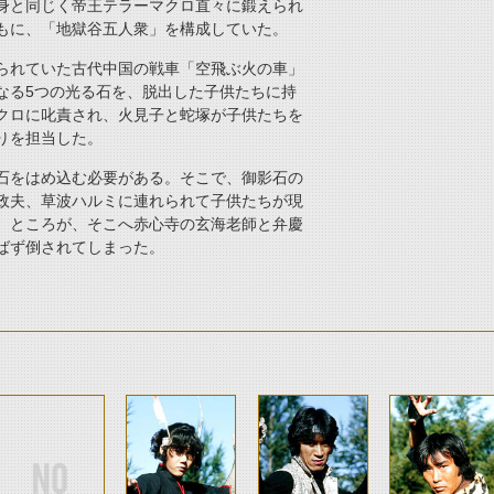
身と同じく帝王テラーマクロ直々に鍛えられ
もに、「地獄谷五人衆」を構成していた。
られていた古代中国の戦車「空飛ぶ火の車」
なる5つの光る石を、脱出した子供たちに持
クロに叱責され、火見子と蛇塚が子供たちを
りを担当した。
石をはめ込む必要がある。そこで、御影石の
政夫、草波ハルミに連れられて子供たちが現
。ところが、そこへ赤心寺の玄海老師と弁慶
ばず倒されてしまった。