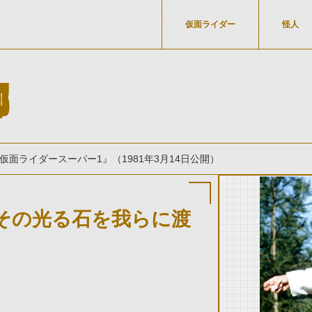
仮面ライダー
怪人
郎
仮面ライダースーパー1』（1981年3月14日公開）
その光る石を我らに渡
thumbnail Prev