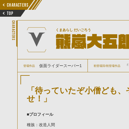
CHARACTERS
TOP
CHARACTERS
くまあらし だいごろう
熊嵐大五
仮面ライダースーパー1
『
登場作品
初登場回/初登場作品
「待っていたぞ小僧ども、
せ！」
■プロフィール
種族：改造人間