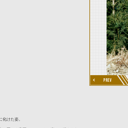
thumbnail Next
PREV
に化けた姿。