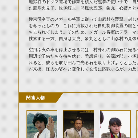
地獄谷のドグマ道場で修業を積んだ熊拳の使い手で、自
た鷹爪火見子、蛇塚蛭夫、熊嵐大五郎、象丸一心斎とと
極東司令官のメガール将軍に従って山彦村を襲撃。封じ
を奪ったものの、これに搭載された自動制御装置の鍵と
ち去られてしまう。そのため、メガール将軍はテラーマ
捜索する一方、自身は大虎、象丸とともに山彦村の見張
空飛ぶ火の車を停止させるには、村外れの御影石に光る
周辺で子供たちを待ち伏せ。予想通り、谷源次郎、小塚
れると、彼らを取り囲んで光る石を取り上げようとした
が来援。怪人の姿へと変化して玄海に応戦するが、力及
関連人物