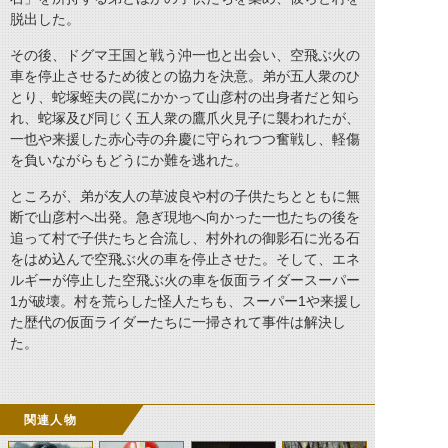
脱出した。
その後、ドグマ王国と戦う沖一也と出会い、空飛ぶ火の
車を停止させるため彼との協力を決意。弟が五人衆のひ
とり、蛇塚蛭夫の罠にかかって山彦村の出身者だと知ら
れ、蛇塚及び同じく五人衆の鷹爪火見子に襲われたが、
一也や来援した赤心寺の弁慶に守られつつ奮戦し、軽傷
を負いながらもどうにか難を逃れた。
ところが、弟が友人の草波良や村の子供たちとともに無
断で山彦村へ出発。急ぎ現地へ向かった一也たちの後を
追って村で子供たちと合流し、村外れの御影石に光る石
をはめ込んで空飛ぶ火の車を停止させた。そして、エネ
ルギーが停止した空飛ぶ火の車を仮面ライダースーパー
1が破壊。村を荒らした怪人たちも、スーパー1や来援し
た歴代の仮面ライダーたちに一掃されて事件は解決し
た。
関連人物