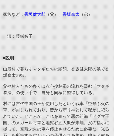
家族など：
香坂健太郎
（父）、
香坂森太
（弟）
演：藤栄智子
■説明
山彦村で暮らすマタギたちの頭領、香坂健太郎の娘で香
坂森太の姉。
父や村人たちの多くは赤心少林拳の流れを汲む「マタギ
拳法」の使い手で、自身も同様に習得している。
村には古代中国の王が使用したという戦車「空飛ぶ火の
車」が封じられており、昔から守り神として秘かに祀ら
れていた。ところが、これを狙って悪の組織「ドグマ王
国」のメガール将軍と地獄谷五人衆が来襲。父の指示に
従って、空飛ぶ火の車を停止させるために必要な「光る
石」を所持する弟とほかの子供たちを集め、彼らと村を