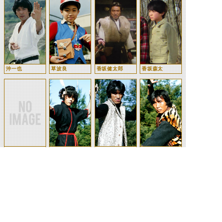
沖一也
草波良
香坂健太郎
香坂森太
山彦村の子供た
鷹爪火見子
蛇塚蛭夫
大虎竜太郎
ち