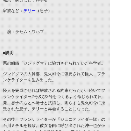
職業・身分など：科学者
家族など：
テリー
（息子）
演：ラセム・ワハブ
■説明
悪の組織「ジンドグマ」に協力させられていた科学者。
ジンドグマの大幹部、鬼火司令に強要されて怪人、フラ
ンケライターを生み出した。
怪人を完成させれば解放される約束だったが、続いてフ
ランケライター2号及び3号をつくるよう命じられて反
発。息子のもとへ帰せと抗議し、図らずも鬼火司令に拉
致された息子、テリーと再会することになった。
その後、フランケライターが「ジュニアライダー隊」の
石川ミチルを拉致。彼女を餌に呼び出された沖一也が仮