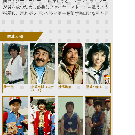
面ライダースーパー1に変身すると、フランケライター
が炎を放つために必要なファイヤーストーンを狙うよう
指示し、これがフランケライターを倒す糸口となった。
関連人物
沖一也
谷源次郎（スー
小塚政夫
草波ハルミ
パー1）