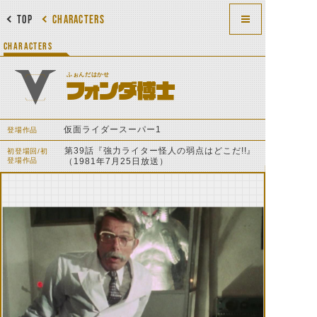
TOP
CHARACTERS
CHARACTERS
ふぉんだはかせ
フォンダ博士
仮面ライダースーパー1
登場作品
第39話『強力ライター怪人の弱点はどこだ!!』
初登場回/初
登場作品
（1981年7月25日放送）