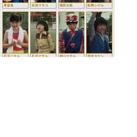
草波良
水沼マサコ
秋田大助
松岡シゲル
石川ミチル
石川マサル
村山マモル
田中タケシ
鬼火司令
テリー
©石森プロ・テレビ朝日・ADK EM・東映 ©東映・東映ビデオ・石森プロ ©石森プロ・東映