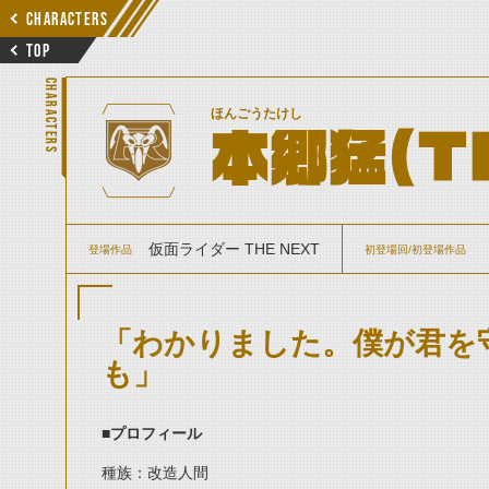
CHARACTERS
TOP
CHARACTERS
ほんごうたけし
本郷猛（T
仮面ライダー THE NEXT
登場作品
初登場回/初登場作品
「わかりました。僕が君を
も」
■
プロフィール
種族：改造人間