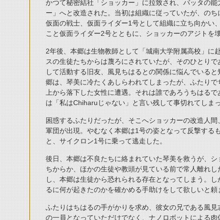
かつて秘密結社「ショッカー」に拉致され、バッタの能
ー」へと改造された。当初は組織に従っていたが、のち
仮面の戦士、仮面ライダー1号として組織に立ち向かい
こと仮面ライダー2号とともに、ショッカーのアジトを
2年後、本郷は生物教師として「城南大学附属高校」に
スの生徒たちからは蔑ろにされていたが、そのひとりである
して活動する旧友、風見ちはるとの関係に悩んでいると
郷は、琴美に冷たくあしらわれてしまったが、ふたりで
上から落下した女性に遭遇。それは誰であろうちはるで
は「私はChiharuじゃない」と言い残して事切れてしま
困惑するふたりだったが、そこへショッカーの改造人間
軍団が出現。やむなく本郷は1号の姿となって反撃する
と、サイクロン1号に乗って逃走した。
後日、本郷は不良たちに絡まれていた琴美を救うが、シ
ちからか、ほかの生徒や教頭が見ている前で常人離れし
し、本郷は生徒から恐れられる存在となってしまう。し
るに何が起きたのかを確かめる手助けをして欲しいと頼
ふたりはちはるの手がかりを求め、彼女の兄である風見
の一員となっていただけでなく、ナノロボットによる肉