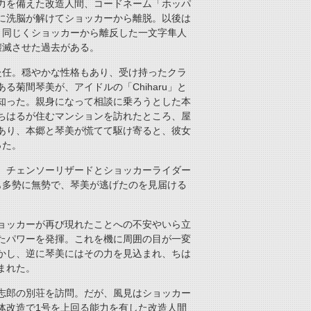
力を備えた改造人間、コードネーム「ホッパ
に洗脳が解けてショッカーから離脱。以後は
、同じくショッカーから離反した一文字隼人
壊滅させた過去がある。
赴任。穏やかな性格もあり、受け持ったクラ
菊間琴美が、アイドルの「Chiharu」と
知った。親身になって相談に乗ろうとした本
ちはるが住むマンションを訪れたところ、屋
あり、本郷と琴美が慌てて駆け寄ると、彼女
った。
、チェンソーリザードとショッカーライダー
も多勢に無勢で、琴美が逃げたのを見届ける
ョッカーが再び現れたことへの不安やいら立
たパワーを発揮。これを機に周囲の目が一変
かし、逆に琴美にはその力を見込まれ、ちは
まれた。
志郎の別荘を訪問。だが、風見はショッカー
体改造で1号を上回る能力を有した改造人間