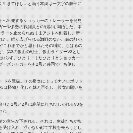
く生きてほしいと願う本郷は一文字の腹部に
トへ出発するショッカーのトレーラーを発見
ガーや多数の戦闘員との戦闘を開始した。本
ーラーを止められぬままアジトへ到着し、新
れた。繰り広げられる激戦のなか、命の灯が
はやこれまでかと思われたその瞬間、ちはるの
、第3の仮面の戦士、仮面ライダーV3とし
はおらず、ひとり、またひとりとショッカー
ザーズジャガーをも2号と共同で打ち倒し
ザードを撃破。その爆炎によってナノロボット
V3は怪物と化した妹と再会し、彼女の願いを
りた1号と2号は絶望に打ちひしがれるV3を
った……。
情の宣告が下される。それは、生徒たちが怖
を受け入れ、浮かない顔で学校を去ろうとし