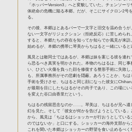
「ホッパーVersion3」へと変貌していた。チェンソ
体絶命の危機に陥る本郷。だが、そこにサイクロン2号
る。
その後、本郷はとあるバーで一文字と旧交を温め合うが
ない一文字がリジェクション（拒絶反応）に苦しめられ
すると、本郷たちの存在を知ってか知らでか風見が来訪
始めるが、本郷の携帯に琴美からちはると一緒にいると
風見とは敵同士ではあるが、本郷は妹を案じる彼を連れ
ら恐るべき真実を明かされた。本物のちはるは、同じ事
い、ひどい火傷を負った顔を修復する整形手術に失敗し
も、所属事務所がその悲劇を隠蔽。あろうことか、ちは
手術を受けさせ、ちはると同じ顔になった彼女にChiha
が最期を目にしたちはるがその尚子であり、この場にいるC
を変えた谷口由香里だという。
ちはるの残留思念なのか……。琴美は、ちはるが兄へ遺
幻を見た。そして「彼女が何かを告げようとしている」
から、風見は「ちはるはショッカーが行おうとしている
のではないか」と口にする。ショッカーの海外支部から
これを聞いた本郷はショッカーの野望を食い止めるべく