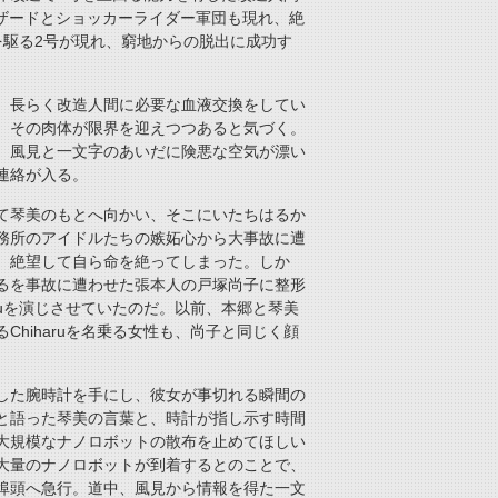
ーリザードとショッカーライダー軍団も現れ、絶
を駆る2号が現れ、窮地からの脱出に成功す
、長らく改造人間に必要な血液交換をしてい
、その肉体が限界を迎えつつあると気づく。
。風見と一文字のあいだに険悪な空気が漂い
連絡が入る。
て琴美のもとへ向かい、そこにいたちはるか
務所のアイドルたちの嫉妬心から大事故に遭
、絶望して自ら命を絶ってしまった。しか
るを事故に遭わせた張本人の戸塚尚子に整形
ruを演じさせていたのだ。以前、本郷と琴美
hiharuを名乗る女性も、尚子と同じく顔
した腕時計を手にし、彼女が事切れる瞬間の
と語った琴美の言葉と、時計が指し示す時間
大規模なナノロボットの散布を止めてほしい
大量のナノロボットが到着するとのことで、
埠頭へ急行。道中、風見から情報を得た一文