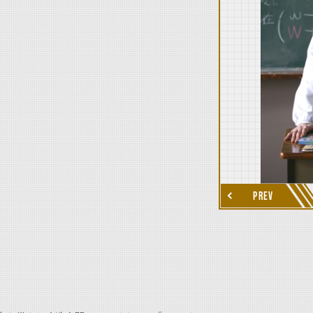
thumbnail Next
PREV