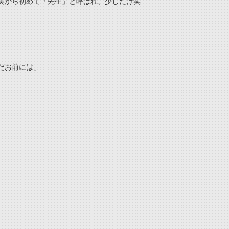
美から初めて「先生」と呼ばれ、少しだけ笑
だお前には」