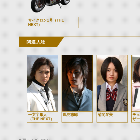
サイクロン1号（THE
NEXT）
関連人物
一文字隼人
風見志郎
菊間琴美
チェ
（THE NEXT）
ザー