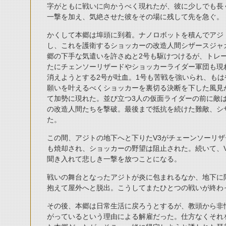
字がともに戦いに向かうべく現れたが、彼に少しでも長
一撃を加え、気絶させた彼をその場に残して先を急ぐ。
かくして本郷は埠頭に到着。ナノロボットを積んでアジ
し、これを護衛するショッカーの改造人間シザースジャ
郷の下手な気遣いを許さぬと2号も駆けつけるが、トレ
たにチェンソーリザードやショッカーライダー軍団も現
消えようとする2号が吐血。1号も苦戦を強いられ、も
願いを叶えるべくショッカーを裏切る決断を下した風見が
て加勢に現れた。並び立つ3人の仮面ライダーの前に敵
の改造人間たちを撃破。最後まで抵抗を続けた難敵、シ
た。
この間、アジトの地下へと下りたV3がチェーンソーリ
も焼却され、ショッカーの野望は阻止された。続いて、
聞き入れて悲しき一撃を放つことになる。
戦いの舞台となったアジトが炎に包まれるなか、地下に降
抱えて屋外へと脱出。こうしてまたひとつの戦いが終わ
その後、本郷は日常生活に戻ろうとするが、教頭から非
がっているという理由による解雇だった。仕方なくそれ