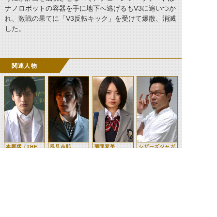
ナノロボットの容器を手に地下へ逃げるもV3に追いつか
れ、激戦の果てに「V3反転キック」を受けて爆散、消滅
した。
関連人物
本郷猛（THE
風見志郎
菊間琴美
シザーズジャガ
NEXT）
ー