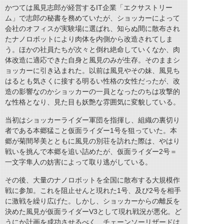
かつては風見志郎が経営するIT企業「エクサストリー
ム」で志郎の秘書を務めていたが、ショッカーによって
会社のオフィスが実験場に選ばれ、知らぬ間に散布され
たナノロボットにより肉体を内側から改造されてしま
う。ほかの社員たちが次々と倒れ絶命していくなか、肉
体改造に適応できた自身と風見のみが生存。そのままシ
ョッカーに引き込まれた。以前は風見やその妹、風見ち
はるとも気さくに接する明るい性格の女性だったが、改
造の影響なのかショッカーの一員となったのちは攻撃的
な性格となり、見た目も妖艶な雰囲気に変貌している。
当初はショッカーライダー軍団を指揮し、組織の裏切り
者である本郷猛こと仮面ライダー1号を狙っていた。本
郷が菊間琴美とともに風見の別荘を訪れた際は、やはり
戦いを挑んで本郷を追い詰めたが、仮面ライダー2号＝
一文字隼人の妨害によって取り逃がしている。
その後、大量のナノロボットを全国に散布する大規模作
戦に参加。これを阻止せんと現れた1号、及び2号を相手
に激戦を繰り広げた。しかし、ショッカーからの離反を
決めた風見が仮面ライダーV3として現れ戦況が悪化。ど
うにか計画を成功させるべく、チェーンソーリザードは