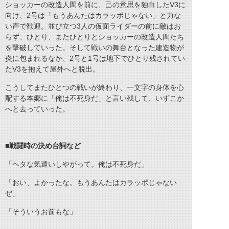
ショッカーの改造人間を前に、己の意思を独白したV3に
向け、2号は「もうあんたはカラッポじゃない」と力な
い声で歓迎。並び立つ3人の仮面ライダーの前に敵はお
らず、ひとり、またひとりとショッカーの改造人間たち
を撃破していった。そして戦いの舞台となった建造物が
炎に包まれるなか、2号と1号は地下でひとり残されてい
たV3を抱えて屋外へと脱出。
こうしてまたひとつの戦いが終わり、一文字の身体を心
配する本郷に「俺は不死身だ」と言い残して、いずこか
へと去っていった。
■
戦闘時の決め台詞など
「ヘタな気遣いしやがって。俺は不死身だ」
「おい、よかったな。もうあんたはカラッポじゃない
ぜ」
「そういうお前もな」