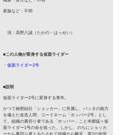
職業・身分など：不明
家族など：不明
演：高野八誠（たかの・はっせい）
■
この人物が変身する仮面ライダー
・
仮面ライダー2号
■
説明
仮面ライダー2号に変身する青年。
かつて秘密結社「ショッカー」に所属し、バッタの能力
を備えた改造人間、コードネーム「ホッパー2号」とし
て、組織の裏切り者である「ホッパー」こと本郷猛＝仮
面ライダー1号の命を狙った。しかし、のちにショッカ
ーから裏切り者とみなされて組織から離反。第2の仮面