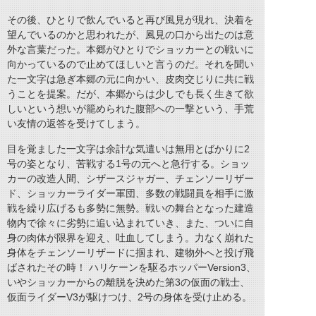
その後、ひとりで飲んでいると再び風見が現れ、決着を
望んでいるのかと思われたが、風見の口から出たのは意
外な言葉だった。本郷がひとりでショッカーとの戦いに
向かっているので止めてほしいと言うのだ。それを聞い
た一文字は急ぎ本郷の元に向かい、皮肉交じりに共に戦
うことを提案。だが、本郷からは少しでも長く生きて欲
しいという想いが籠められた腹部への一撃という、手荒
い友情の返答を受けてしまう。
目を覚ました一文字は余計な気遣いは無用とばかりに2
号の姿となり、苦戦する1号の元へと急行する。ショッ
カーの改造人間、シザースジャガー、チェンソーリザー
ド、ショッカーライダー軍団、多数の戦闘員を相手に激
戦を繰り広げるも多勢に無勢。戦いの舞台となった建造
物内で徐々に劣勢に追い込まれていき、また、ついに自
身の肉体が限界を迎え、吐血してしまう。力なく崩れた
身体をチェンソーリザードに掴まれ、建物外へと投げ飛
ばされたその時！ ハリケーンを駆るホッパーVersion3、
いやショッカーからの離脱を決めた第3の仮面の戦士、
仮面ライダーV3が駆けつけ、2号の身体を受け止める。