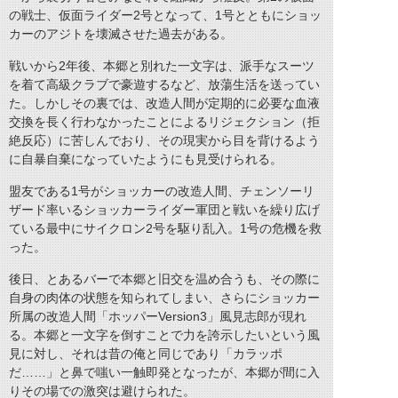
の戦士、仮面ライダー2号となって、1号とともにショッ
カーのアジトを壊滅させた過去がある。
戦いから2年後、本郷と別れた一文字は、派手なスーツ
を着て高級クラブで豪遊するなど、放蕩生活を送ってい
た。しかしその裏では、改造人間が定期的に必要な血液
交換を長く行わなかったことによるリジェクション（拒
絶反応）に苦しんでおり、その現実から目を背けるよう
に自暴自棄になっていたようにも見受けられる。
盟友である1号がショッカーの改造人間、チェンソーリ
ザード率いるショッカーライダー軍団と戦いを繰り広げ
ている最中にサイクロン2号を駆り乱入。1号の危機を救
った。
後日、とあるバーで本郷と旧交を温め合うも、その際に
自身の肉体の状態を知られてしまい、さらにショッカー
所属の改造人間「ホッパーVersion3」風見志郎が現れ
る。本郷と一文字を倒すことで力を誇示したいという風
見に対し、それは昔の俺と同じであり「カラッポ
だ……」と鼻で嗤い一触即発となったが、本郷が間に入
りその場での激突は避けられた。