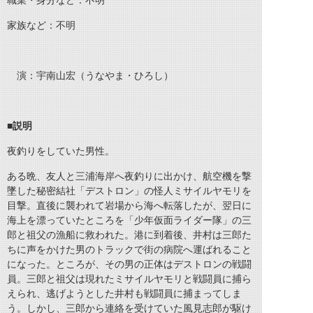
職業・身分など：不明
家族など：不明
演：宇南山宏（うなやま・ひろし）
■
説明
夜釣りをしていた男性。
ある晩、友人と三浦海岸へ夜釣りに出かけ、航空機を撃
墜した秘密結社「デストロン」の怪人ミサイルヤモリを
目撃。直後に襲われて岩場から海へ転落したが、翌日に
海上を漂っていたところを「少年仮面ライダー隊」の三
郎と祖父の漁船に救われた。港に到着後、井村は三郎た
ちに声をかけた男のトラックで街の病院へ運ばれること
になった。ところが、その男の正体はデストロンの戦闘
員。三郎と祖父は現れたミサイルヤモリと戦闘員に捕ら
えられ、逃げようとした井村も戦闘員に捕まってしま
う。しかし、三郎から連絡を受けていた風見志郎が駆け