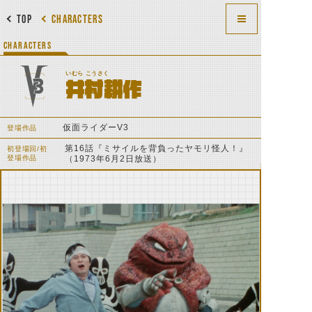
TOP
CHARACTERS
CHARACTERS
いむら こうさく
井村耕作
仮面ライダーV3
登場作品
第16話『ミサイルを背負ったヤモリ怪人！』
初登場回/初
登場作品
（1973年6月2日放送）