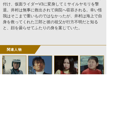
付け、仮面ライダーV3に変身してミサイルヤモリを撃
退。井村は無事に救出されて病院へ収容される。幸い怪
我はそこまで重いものではなかったが、井村は海上で自
身を救ってくれた三郎と彼の祖父が行方不明だと知る
と、顔を曇らせてふたりの身を案じていた。
関連人物
風見志郎
立花藤兵衛
珠純子
三郎
（V3）
©石森プロ・テレビ朝日・ADK EM・東映 ©東映・東映ビデオ・石森プロ ©石森プロ・東映