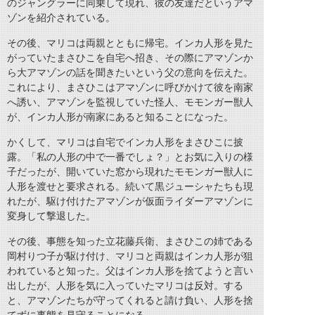
のジャングラーに同乗して現れ、彼の友達だというアマ
ゾンを紹介されている。
その後、マリコは両親とともに帰宅。インカ人形を見た
がっていたまさひこを自宅へ招き、その際にアマゾンか
ら大アマゾンの話を聞きたいという父の意向を伝えた。
これにより、まさひこはアマゾンに呼びかけて彼を南家
へ誘い、アマゾンを監視していた怪人、モモンガー獣人
が、インカ人形が南家にあると知ることになった。
かくして、マリコは自宅でインカ人形をまさひこに披
露。「私の人形の中で一番でしょ？」とお気に入りの様
子だったが、開いていた窓から現れたモモンガー獣人に
人形を渡せと要求される。続いて黒ジューシャたちも現
れたが、駆け付けたアマゾンが仮面ライダーアマゾンに
変身して撃退した。
その後、事態を知った立花藤兵衛、まさひこの姉である
岡村りつ子が駆け付け、マリコと両親はインカ人形が狙
われていると知った。父はインカ人形を捨てようと言い
出したが、人形を気に入っていたマリコは反対。する
と、アマゾンたちが守ってくれると請け負い、人形を捨