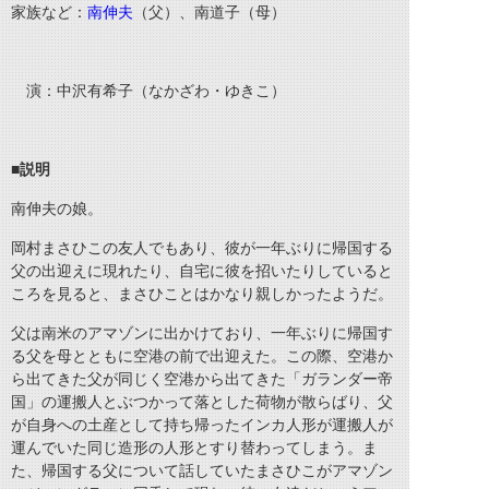
家族など：
南伸夫
（父）、南道子（母）
演：中沢有希子（なかざわ・ゆきこ）
■
説明
南伸夫の娘。
岡村まさひこの友人でもあり、彼が一年ぶりに帰国する
父の出迎えに現れたり、自宅に彼を招いたりしていると
ころを見ると、まさひことはかなり親しかったようだ。
父は南米のアマゾンに出かけており、一年ぶりに帰国す
る父を母とともに空港の前で出迎えた。この際、空港か
ら出てきた父が同じく空港から出てきた「ガランダー帝
国」の運搬人とぶつかって落とした荷物が散らばり、父
が自身への土産として持ち帰ったインカ人形が運搬人が
運んでいた同じ造形の人形とすり替わってしまう。ま
た、帰国する父について話していたまさひこがアマゾン