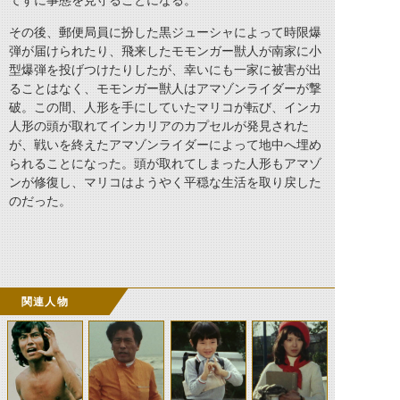
てずに事態を見守ることになる。
その後、郵便局員に扮した黒ジューシャによって時限爆
弾が届けられたり、飛来したモモンガー獣人が南家に小
型爆弾を投げつけたりしたが、幸いにも一家に被害が出
ることはなく、モモンガー獣人はアマゾンライダーが撃
破。この間、人形を手にしていたマリコが転び、インカ
人形の頭が取れてインカリアのカプセルが発見された
が、戦いを終えたアマゾンライダーによって地中へ埋め
られることになった。頭が取れてしまった人形もアマゾ
ンが修復し、マリコはようやく平穏な生活を取り戻した
のだった。
関連人物