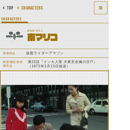
TOP
CHARACTERS
CHARACTERS
みなみ まりこ
南マリコ
仮面ライダーアマゾン
登場作品
第22話『インカ人形 大東京全滅の日!?』
初登場回/初登
場作品
（1975年3月15日放送）