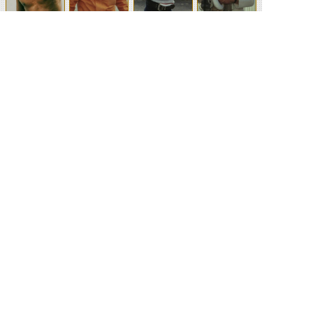
アマゾン
立花藤兵衛（ア
岡村まさひこ
岡村りつ子
マゾン）
南伸夫
©石森プロ・テレビ朝日・ADK EM・東映 ©東映・東映ビデオ・石森プロ ©石森プロ・東映