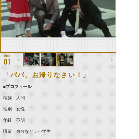
01
「パパ、お帰りなさい！」
■
プロフィール
種族：人間
性別：女性
年齢：不明
職業・身分など：小学生